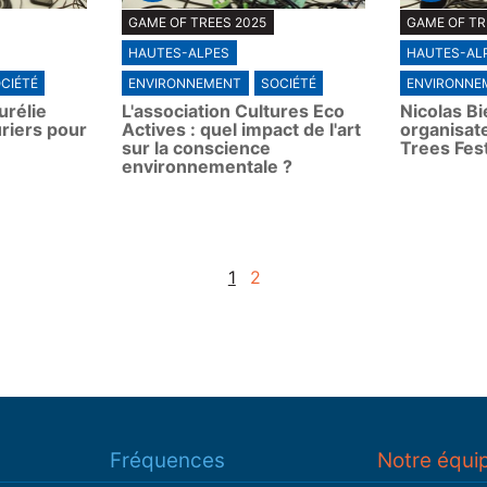
P
P
GAME OF TREES 2025
GAME OF TR
l
l
HAUTES-ALPES
HAUTES-AL
a
a
y
y
CIÉTÉ
ENVIRONNEMENT
SOCIÉTÉ
ENVIRONNE
urélie
L'association Cultures Eco
Nicolas B
riers pour
Actives : quel impact de l'art
organisat
sur la conscience
Trees Fest
environnementale ?
1
2
Fréquences
Notre équi