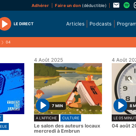
Adhérer
Faire un don
(déductible)
Articles
Podcasts
Progra
LE DIRECT
Play
❯
04
4 Août 2025
4 Août 20
7 MIN
8 
P
P
Z
A L'AFFICHE
CULTURE
LE 05 MINU
l
l
Le salon des auteurs locaux
04 août 2
EUE
a
a
mercredi à Embrun
y
y