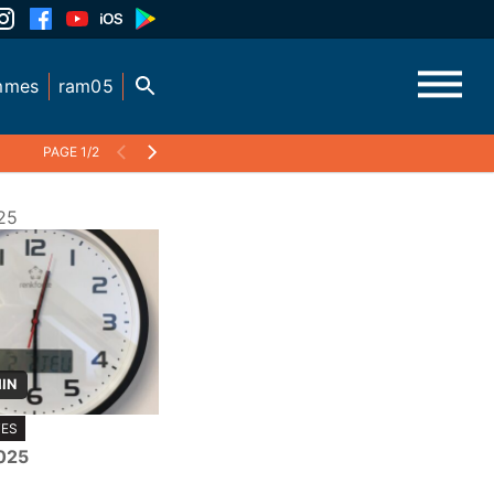
mmes
ram05
PAGE 1/2
25
MIN
TES
025