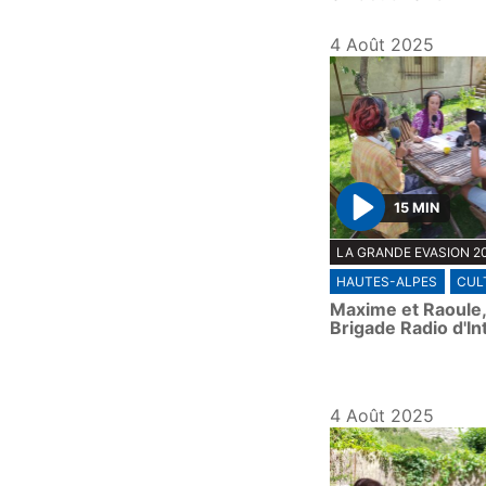
4 Août 2025
15 MIN
P
LA GRANDE EVASION 2
l
HAUTES-ALPES
CUL
a
Maxime et Raoule,
y
Brigade Radio d'In
4 Août 2025