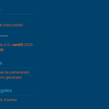
n
n
(déductible)
_____
du A.G.
ram05
2025
05
s
que de partenariats
ons générales
égales
ts d'auteur