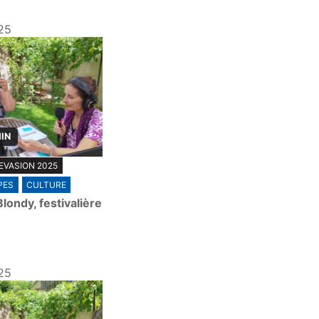
25
MIN
EVASION 2025
PES
CULTURE
londy, festivalière
25