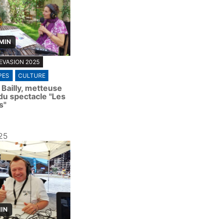
 MIN
EVASION 2025
PES
CULTURE
Bailly, metteuse
du spectacle "Les
s"
25
MIN