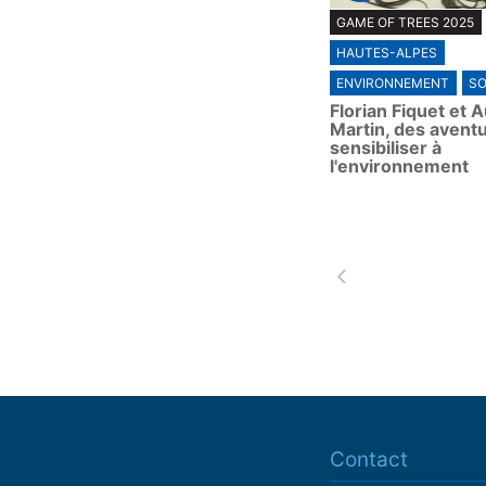
P
GAME OF TREES 2025
l
HAUTES-ALPES
a
y
ENVIRONNEMENT
SO
Florian Fiquet et A
Martin, des aventu
sensibiliser à
l'environnement
Contact