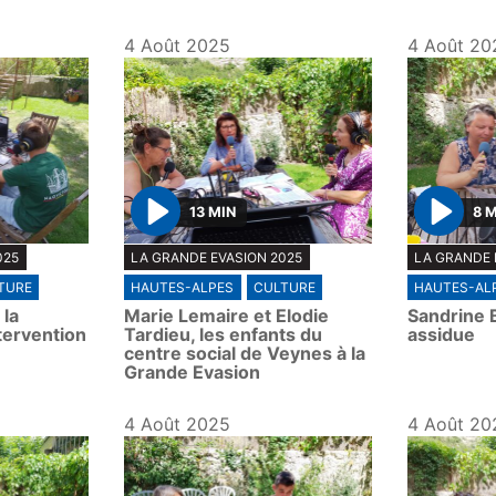
4 Août 2025
4 Août 20
13 MIN
8 
P
P
025
LA GRANDE EVASION 2025
LA GRANDE 
l
l
TURE
HAUTES-ALPES
CULTURE
HAUTES-AL
a
a
 la
Marie Lemaire et Elodie
Sandrine B
y
y
tervention
Tardieu, les enfants du
assidue
centre social de Veynes à la
Grande Evasion
4 Août 2025
4 Août 20