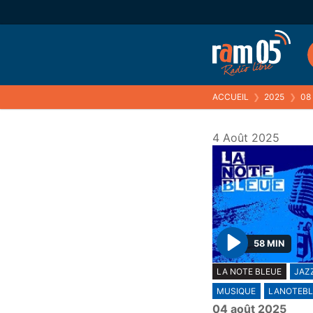
ACCUEIL
❯
2025
❯
08
4 Août 2025
58 MIN
P
LA NOTE BLEUE
JAZ
l
MUSIQUE
LANOTEBL
a
04 août 2025
y