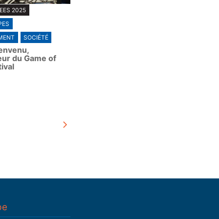
EES 2025
PES
MENT
SOCIÉTÉ
ienvenu,
eur du Game of
ival
pe