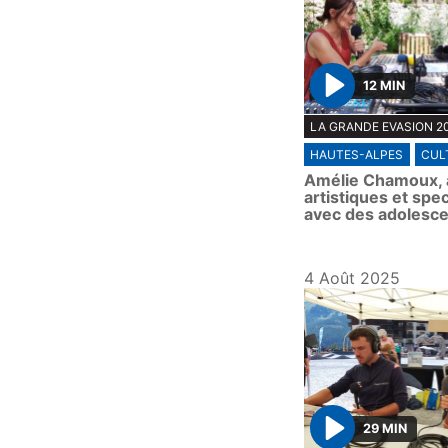
12 MIN
P
LA GRANDE EVASION 2
l
HAUTES-ALPES
CUL
a
Amélie Chamoux, a
y
artistiques et spe
avec des adolesce
4 Août 2025
29 MIN