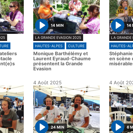
14 MIN
14
P
P
025
LA GRANDE EVASION 2025
LA GRANDE 
l
l
TURE
HAUTES-ALPES
CULTURE
HAUTES-AL
a
a
teliers
Monique Barthélémy et
Stéphanie 
y
y
ctacle
Laurent Eyraud-Chaume
en scène 
nt(e)s
présentent la Grande
misérable
Evasion
4 Août 2025
4 Août 20
24 MIN
6 