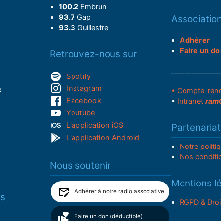
100.2
Embrun
93.7
Gap
Associatio
93.3
Guillestre
Adhérer
Faire un do
Retrouvez-nous sur
______________
Spotify
Instagram
x
• Compte-ren
Facebook
•
Intranet
ram
Youtube
L'application iOS
Partenariat
L'application Android
Notre politi
Nos conditi
Nous soutenir
Mentions l
Adhérer à notre radio associative
rs
RGPD & Droi
Faire un don (déductible)