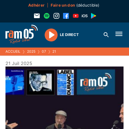
Adhérer
Faire un don
(déductible)
LE DIRECT
Play
ACCUEIL
❯
2025
❯
07
❯
21
21 Juil 2025