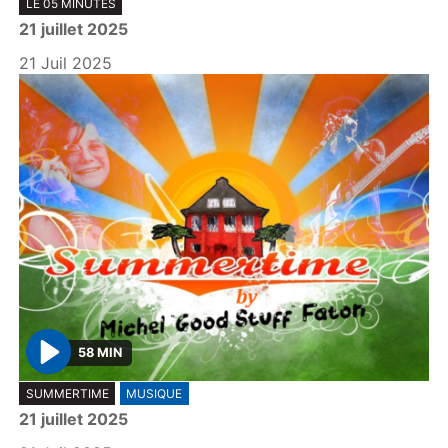
LE 05 MINUTES
l
21 juillet 2025
a
y
21 Juil 2025
58 MIN
P
SUMMERTIME
MUSIQUE
l
21 juillet 2025
a
y