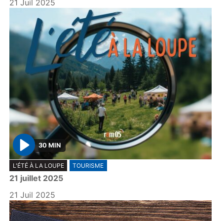
21 Juil 2025
30 MIN
P
L'ÉTÉ À LA LOUPE
TOURISME
l
21 juillet 2025
a
y
21 Juil 2025