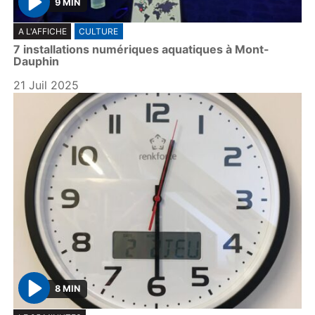
9 MIN
P
A L'AFFICHE
CULTURE
l
7 installations numériques aquatiques à Mont-
a
Dauphin
y
21 Juil 2025
8 MIN
P