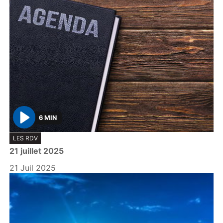
6 MIN
P
LES RDV
l
21 juillet 2025
a
y
21 Juil 2025