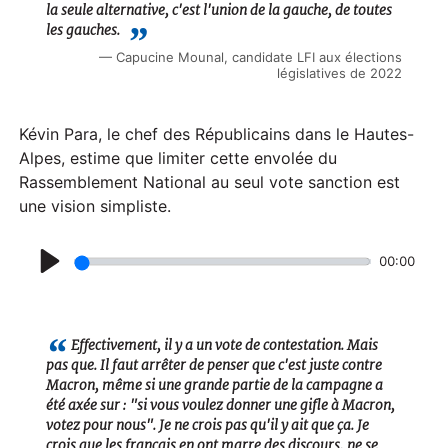
la seule alternative, c'est l'union de la gauche, de toutes
les gauches.
Capucine Mounal, candidate LFI aux élections
législatives de 2022
Kévin Para, le chef des Républicains dans le Hautes-
Alpes, estime que limiter cette envolée du
Rassemblement National au seul vote sanction est
une vision simpliste.
00:00
P
l
a
Effectivement, il y a un vote de contestation. Mais
pas que. Il faut arrêter de penser que c'est juste contre
y
Macron, même si une grande partie de la campagne a
été axée sur : "si vous voulez donner une gifle à Macron,
votez pour nous". Je ne crois pas qu'il y ait que ça. Je
crois que les français en ont marre des discours, ne se