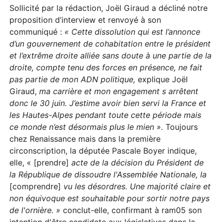
Sollicité par la rédaction, Joël Giraud a décliné notre
proposition d’interview et renvoyé à son
communiqué :
« C
ette dissolution qui est l’annonce
d’un gouvernement de cohabitation entre le président
et l’extrême droite alliée sans doute à une partie de la
droite, compte tenu des forces en présence, ne fait
pas partie de mon
ADN
politique,
explique Joël
Giraud,
m
a carrière et mon engagement s arrêtent
donc le 30 juin. J’estime avoir bien servi la France et
les Hautes-Alpes pendant toute cette période mais
ce monde n’est désormais plus le mien ».
Toujours
chez Renaissance mais dans la première
circonscription, la députée Pascale Boyer indique,
elle, « [prendre]
acte de la décision du Président de
la République de dissoudre l'Assemblée Nationale, la
[comprendre]
vu les désordres. Une majorité claire et
non équivoque est souhaitable pour sortir notre pays
de l'ornière. »
conclut-elle, confirmant à ram05 son
intention d'être candidate aux législatives dans la