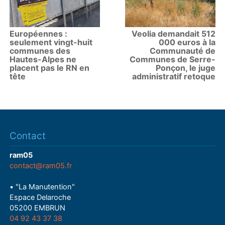
Européennes :
Veolia demandait 512
seulement vingt-huit
000 euros à la
communes des
Communauté de
Hautes-Alpes ne
Communes de Serre-
placent pas le RN en
Ponçon, le juge
tête
administratif retoque
Contact
ram05
contact@ram05.fr
• "La Manutention"
Espace Delaroche
05200 EMBRUN
04 92 43 37 38