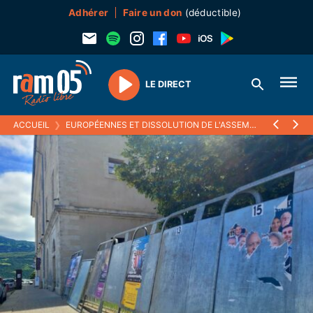
Adhérer
Faire un don
(déductible)
LE DIRECT
Play
ACCUEIL
❯
EUROPÉENNES ET DISSOLUTION DE L'ASSEMBLÉE : APRÈS LE CHOC, LES DISCUSSIONS ENTRE PARTIS ONT COMMENCÉ