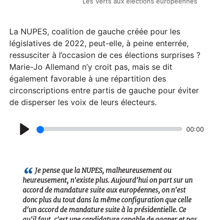
Les Verts aux élections européennes
La NUPES, coalition de gauche créée pour les
législatives de 2022, peut-elle, à peine enterrée,
ressusciter à l’occasion de ces élections surprises ?
Marie-Jo Allemand n’y croit pas, mais se dit
également favorable à une répartition des
circonscriptions entre partis de gauche pour éviter
de disperser les voix de leurs électeurs.
00:00
P
l
a
Je pense que la NUPES, malheureusement ou
heureusement, n'existe plus. Aujourd'hui on part sur un
y
accord de mandature suite aux européennes, on n'est
donc plus du tout dans la même configuration que celle
d'un accord de mandature suite à la présidentielle. Ce
qu'il faut, c'est une candidature capable de gagner et pas