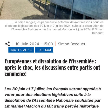
À peine rangés, les panneaux électoraux devront ressortir pour les
élections législatives des 30 juin et 7 juillet 2024, suite à la dissolution de
l'Assemblée Nationale par Emmanuel Macron le 9 juin 2024 © Simon
Becquet
Partager
10 Juin 2024 - 15:00
Simon Becquet
HAUTES-ALPES
POLITIQUE
Européennes et dissolution de l'Assemblée :
après le choc, les discussions entre partis ont
commencé
Les 30 juin et 7 juillet, les français seront appelés à
voter pour des élections législatives suite à la
dissolution de l'Assemblée Nationale souhaitée par
Emmanuel Macron du fait d'une percée historique