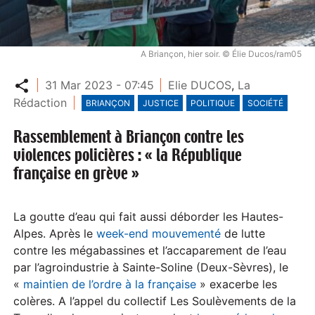
A Briançon, hier soir. © Élie Ducos/ram05
Partager
31 Mar 2023 - 07:45
Elie DUCOS
,
La
Rédaction
BRIANÇON
JUSTICE
POLITIQUE
SOCIÉTÉ
Rassemblement à Briançon contre les
violences policières : « la République
française en grève »
La goutte d’eau qui fait aussi déborder les Hautes-
Alpes. Après le
week-end mouvementé
de lutte
contre les mégabassines et l’accaparement de l’eau
par l’agroindustrie à Sainte-Soline (Deux-Sèvres), le
«
maintien de l’ordre à la française
» exacerbe les
colères. A l’appel du collectif Les Soulèvements de la