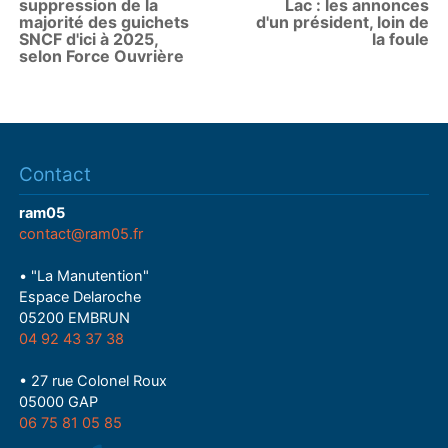
suppression de la
Lac : les annonces
majorité des guichets
d'un président, loin de
SNCF d'ici à 2025,
la foule
selon Force Ouvrière
Contact
ram05
contact@ram05.fr
• "La Manutention"
Espace Delaroche
05200 EMBRUN
04 92 43 37 38
• 27 rue Colonel Roux
05000 GAP
06 75 81 05 85