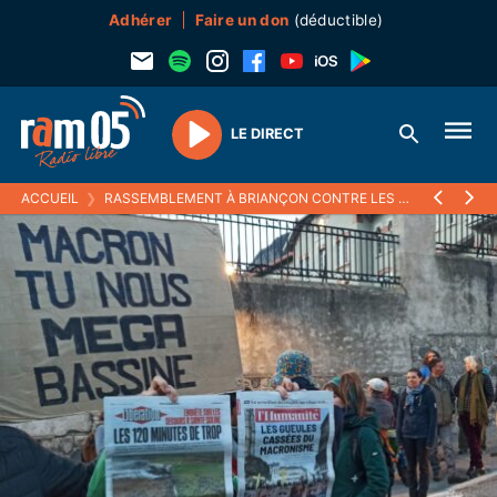
Adhérer
Faire un don
(déductible)
LE DIRECT
Play
ACCUEIL
❯
RASSEMBLEMENT À BRIANÇON CONTRE LES VIOLENCES POLICIÈRES : « LA RÉPUBLIQUE FRANÇAISE EN GRÈVE »