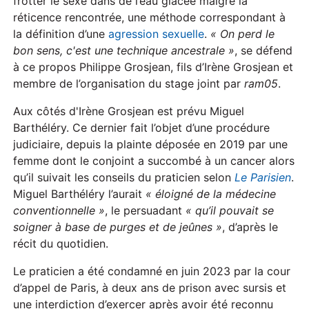
frotter le sexe dans de l’eau glacée malgré la
réticence rencontrée, une méthode correspondant à
la définition d’une
agression sexuelle
.
« On perd le
bon sens, c'est une technique ancestrale »
, se défend
à ce propos Philippe Grosjean, fils d’Irène Grosjean et
membre de l’organisation du stage joint par
ram05
.
Aux côtés d'Irène Grosjean est prévu Miguel
Barthéléry. Ce dernier fait l’objet d’une procédure
judiciaire, depuis la plainte déposée en 2019 par une
femme dont le conjoint a succombé à un cancer alors
qu’il suivait les conseils du praticien selon
Le Parisien
.
Miguel Barthéléry l’aurait
« éloigné de la médecine
conventionnelle »
, le persuadant
« qu’il pouvait se
soigner à base de purges et de jeûnes »
, d’après le
récit du quotidien.
Le praticien a été condamné en juin 2023 par la cour
d’appel de Paris, à deux ans de prison avec sursis et
une interdiction d’exercer après avoir été reconnu