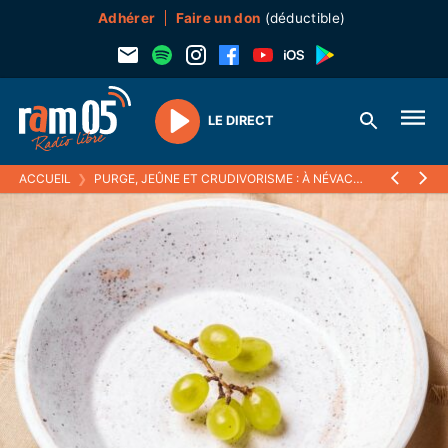
Adhérer
Faire un don
(déductible)
LE DIRECT
Play
ACCUEIL
❯
PURGE, JEÛNE ET CRUDIVORISME : À NÉVACHE, DES STAGES DE NATUROPATHES CONTROVERSÉS