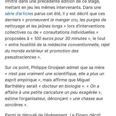
infiltré dans une précédente édition de ce stage,
mettant en jeu les mêmes intervenants. Dans une
série d’articles
parus cet été, il y est décrit que ces
derniers
« promeuvent le manger cru, les purges de
nettoyage et les jeûnes longs »
lors d’interventions
collectives ou de
« consultations individuelles »
proposées à
« 100 euros pour 30 minutes »
, le tout
« entre hostilité de la médecine conventionnelle, rejet
du monde extérieur et promotion des
pseudosciences »
.
Sur ce point, Philippe Grosjean admet que sa mère
« n’est pas vraiment une scientifique, elle a plus un
esprit empirique »
, mais affirme que Miguel
Barthéléry serait
« docteur en biologie ». « On a
affaire à une petite caricature un peu exagérée »
,
estime l’organisateur, dénonçant
« une chasse aux
sorcières »
.
Parmi le déroulé de l’évènement,
Le Figaro
décrit