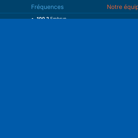
Fréquences
Notre équi
100.2
Embrun
93.7
Gap
Associatio
93.3
Guillestre
S
Adhérer
Faire un do
Retrouvez-nous sur
______________
Spotify
Instagram
x
• Compte-ren
Facebook
•
Intranet
ram
Youtube
L'application iOS
Partenariat
L'application Android
Notre politi
Nos conditi
Nous soutenir
Mentions l
Adhérer à notre radio associative
rs