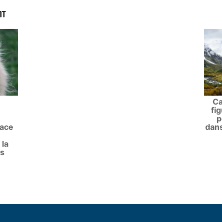
NT
Ca
fi
p
face
dans
 la
us