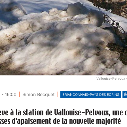
Vallouise-Pelvoux -
 - 16:00
Simon Becquet
BRIANÇONNAIS-PAYS DES ECRINS
É
ève à la station de Vallouise-Pelvoux, une 
sses d'apaisement de la nouvelle majorité