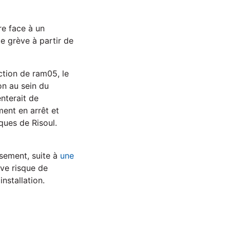
re face à un
e grève à partir de
ction de ram05, le
on au sein du
enterait de
ment en arrêt et
ques de Risoul.
sement, suite à
une
ève risque de
nstallation.