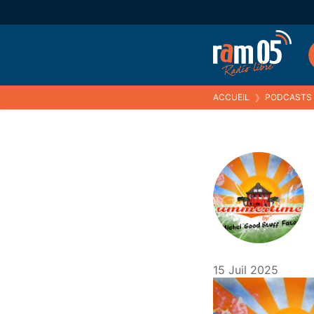
ACCUEIL
❯
PODCASTS
15 Juil 2025