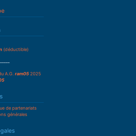
pe
n
n
(déductible)
_____
du A.G.
ram05
2025
05
s
que de partenariats
ons générales
égales