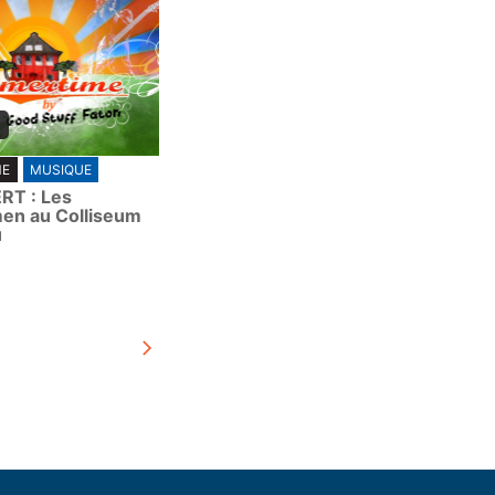
ME
MUSIQUE
RT : Les
en au Colliseum
u