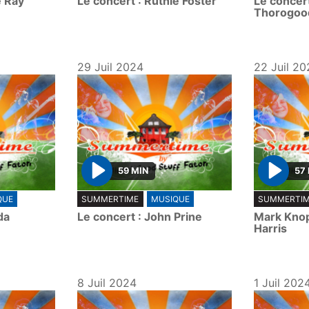
e Ray
Le concert : Ruthie Foster
Le concer
a
a
Thorogoo
y
y
29 Juil 2024
22 Juil 20
59 MIN
57
P
P
QUE
SUMMERTIME
MUSIQUE
SUMMERTI
l
l
da
Le concert : John Prine
Mark Knop
a
a
Harris
y
y
8 Juil 2024
1 Juil 202