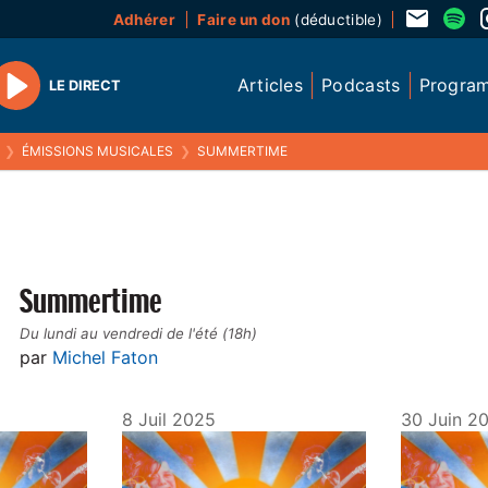
Adhérer
Faire un don
(déductible)
Articles
Podcasts
Progra
LE DIRECT
Play
❯
ÉMISSIONS MUSICALES
❯
SUMMERTIME
Summertime
Du lundi au vendredi de l'été (18h)
par
Michel Faton
8 Juil 2025
30 Juin 2