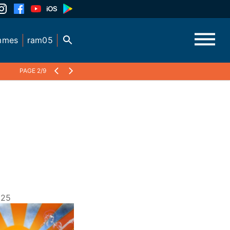
mmes
ram05
PAGE 2/9
025