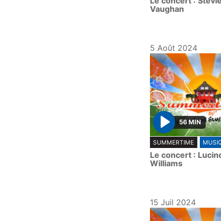
Le concert : Stevi
a
Vaughan
y
5 Août 2024
56 MIN
P
SUMMERTIME
MUSI
l
Le concert : Lucin
a
Williams
y
15 Juil 2024