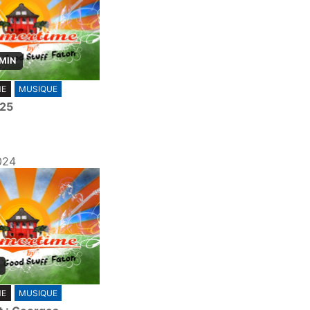
 MIN
ME
MUSIQUE
025
024
ME
MUSIQUE