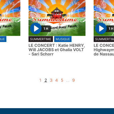
1 H
1 H
P
P
QUE
SUMMERTIME
MUSIQUE
SUMMERTI
l
l
LE CONCERT : Katie HENRY,
LE CONCE
a
a
Will JACOBS et Ghalia VOLT
Highwaym
y
y
- Sari Schorr
de Nassa
1
2
3
4
5
…
9