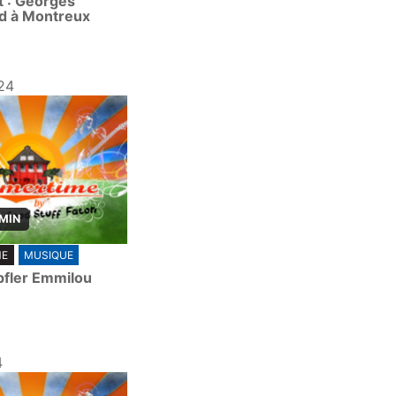
t : Georges
d à Montreux
24
 MIN
ME
MUSIQUE
fler Emmilou
4