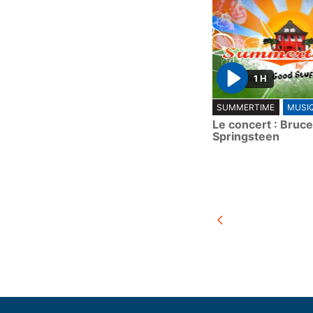
1 H
P
SUMMERTIME
MUSI
l
Le concert : Bruce
a
Springsteen
y