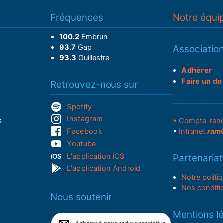
Fréquences
Notre équi
100.2
Embrun
93.7
Gap
Associatio
93.3
Guillestre
Adhérer
Faire un do
Retrouvez-nous sur
______________
Spotify
Instagram
x
• Compte-ren
Facebook
•
Intranet
ram
Youtube
L'application iOS
Partenariat
L'application Android
Notre politi
Nos conditi
Nous soutenir
Mentions l