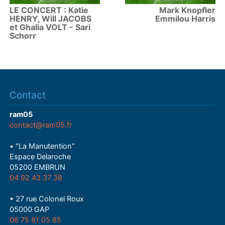
LE CONCERT : Katie
Mark Knopfler
HENRY, Will JACOBS
Emmilou Harris
et Ghalia VOLT - Sari
Schorr
Contact
ram05
contact@ram05.fr
• "La Manutention"
Espace Delaroche
05200 EMBRUN
04 92 43 37 38
• 27 rue Colonel Roux
05000 GAP
06 75 81 05 85