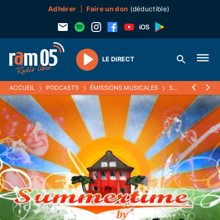
Adhérer
Faire un don
(déductible)
LE DIRECT
Play
ACCUEIL
❯
PODCASTS
❯
ÉMISSIONS MUSICALES
❯
SUMMERTIME
❯