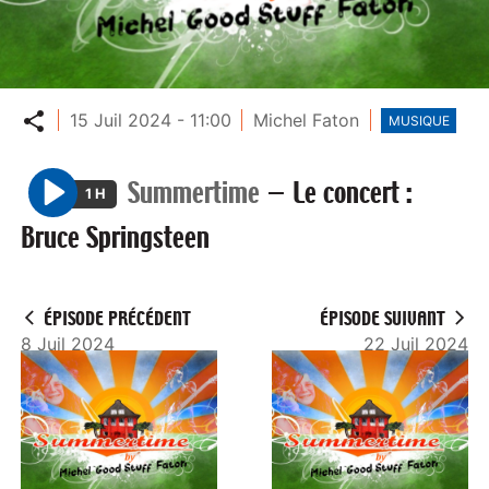
Partager
15 Juil 2024 - 11:00
Michel Faton
MUSIQUE
Summertime
—
Le concert :
1 H
P
Bruce Springsteen
l
a
y
ÉPISODE PRÉCÉDENT
ÉPISODE SUIVANT
8 Juil 2024
22 Juil 2024