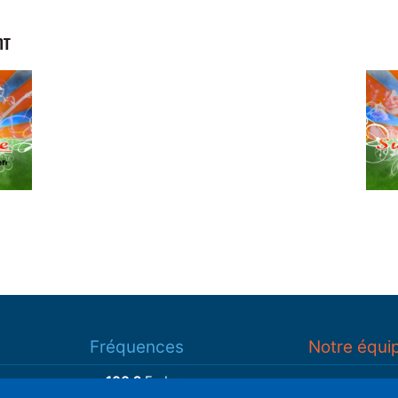
NT
Fréquences
Notre équi
100.2
Embrun