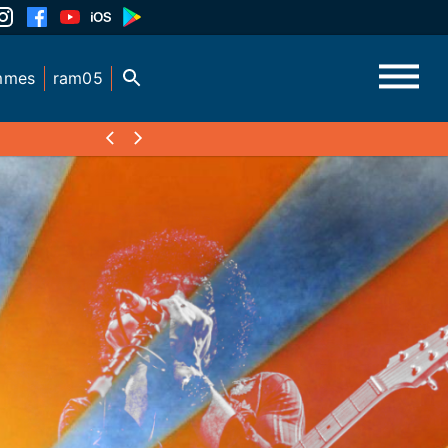
mmes
ram05