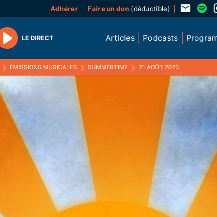
Adhérer
Faire un don
(déductible)
Articles
Podcasts
Progra
LE DIRECT
Play
❯
ÉMISSIONS MUSICALES
❯
SUMMERTIME
❯
21 AOÛT 2023