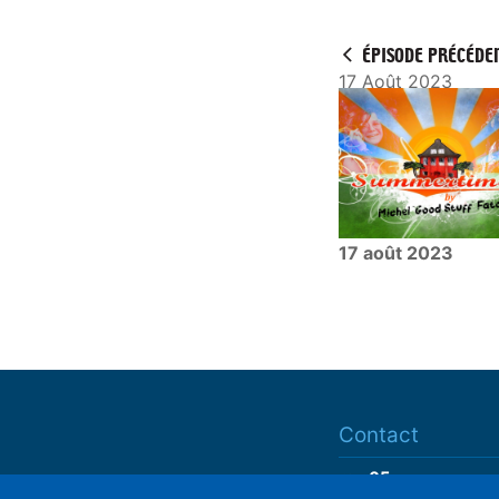
a
y
ÉPISODE PRÉCÉDE
17 Août 2023
17 août 2023
Contact
ram05