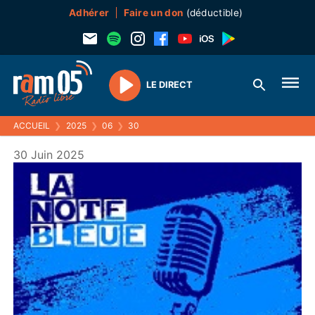
Adhérer
Faire un don
(déductible)
LE DIRECT
Play
ACCUEIL
❯
2025
❯
06
❯
30
30 Juin 2025