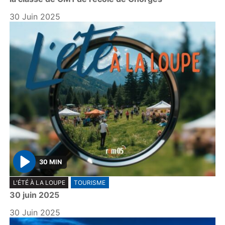
30 Juin 2025
30 MIN
P
L'ÉTÉ À LA LOUPE
TOURISME
l
30 juin 2025
a
y
30 Juin 2025