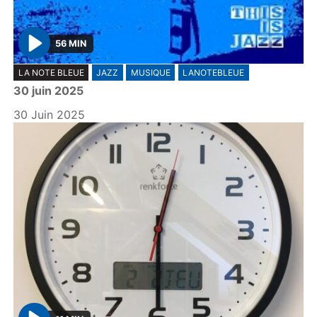
56 MIN
P
LA NOTE BLEUE
JAZZ
MUSIQUE
LANOTEBLEUE
l
30 juin 2025
a
y
30 Juin 2025