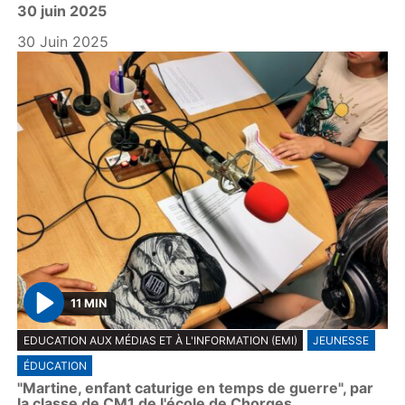
30 juin 2025
a
y
30 Juin 2025
11 MIN
P
EDUCATION AUX MÉDIAS ET À L'INFORMATION (EMI)
JEUNESSE
l
ÉDUCATION
a
"Martine, enfant caturige en temps de guerre", par
y
la classe de CM1 de l'école de Chorges