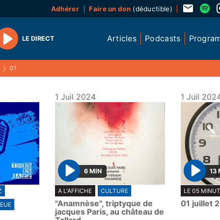
Adhérer
Faire un don
(déductible)
Articles
Podcasts
Progra
LE DIRECT
Play
❯
01
1 Juil 2024
1 Juil 202
6 MIN
13 
P
P
Z
A L'AFFICHE
CULTURE
LE 05 MINU
l
l
"Anamnèse", triptyque de
01 juillet
EUE
a
a
jacques Paris, au château de
y
y