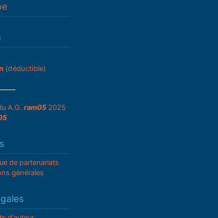
pe
n
n
(déductible)
_____
du A.G.
ram05
2025
05
s
que de partenariats
ons générales
égales
ts d'auteur