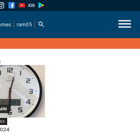
mmes
ram05
4
MIN
TES
 2024