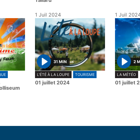
Tallard
1 Juil 2024
1 Juil 202
31 MIN
2 
P
P
QUE
L'ÉTÉ À LA LOUPE
TOURISME
LA MÉTÉO
l
l
s
01 juillet 2024
01 juillet
a
a
olliseum
y
y