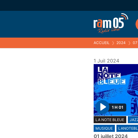
ACCUEIL
❯
2024
❯
07
1 Juil 2024
1 H 01
P
LA NOTE BLEUE
JAZ
l
MUSIQUE
LANOTEBL
a
01 juillet 2024
y