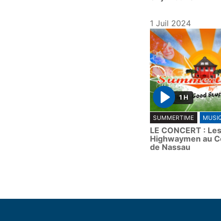
1 Juil 2024
1 H
P
SUMMERTIME
MUSI
l
LE CONCERT : Le
a
Highwaymen au C
y
de Nassau