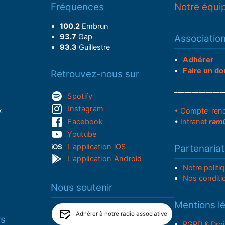
Fréquences
Notre équi
100.2
Embrun
93.7
Gap
Associatio
93.3
Guillestre
Adhérer
Faire un do
Retrouvez-nous sur
______________
Spotify
Instagram
x
• Compte-ren
Facebook
•
Intranet
ram
Youtube
L'application iOS
Partenariat
L'application Android
Notre politi
Nos conditi
Nous soutenir
Mentions l
Adhérer à notre radio associative
rs
RGPD & Droi