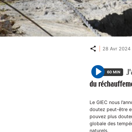
Partager
28 Avr 2024 
J'
60 MIN
P
du réchauffem
l
a
y
Le GIEC nous l’ann
doutez peut-être e
pouvez plus douter 
globale des tempér
naturels.