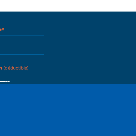
pe
n
n
(déductible)
_____
du A.G.
ram05
2025
05
ettings
Mute
s
que de partenariats
ons générales