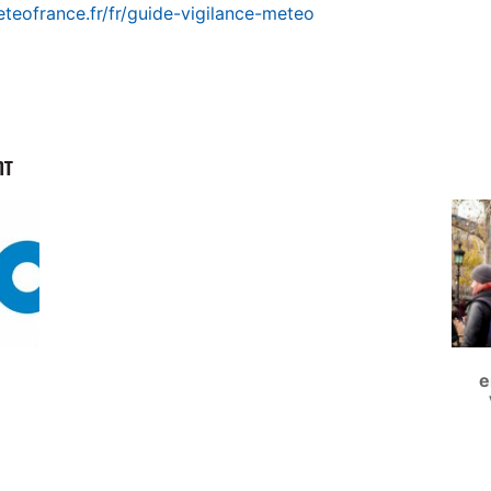
eteofrance.fr/fr/guide-vigilance-meteo
NT
e