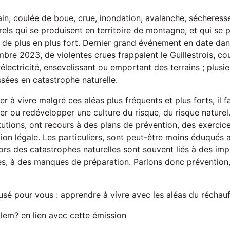
in, coulée de boue, crue, inondation, avalanche, sécheresse
rels qui se produisent en territoire de montagne, et qui se 
t de plus en plus fort. Dernier grand événement en date dan
mbre 2023, de violentes crues frappaient le Guillestrois, co
 électricité, ensevelissant ou emportant des terrains ; plu
ssées en catastrophe naturelle.
er à vivre malgré ces aléas plus fréquents et plus forts, il f
r ou redévelopper une culture du risque, du risque naturel. 
itutions, ont recours à des plans de prévention, des exercices
on légale. Les particuliers, sont peut-être moins éduqués a
rs des catastrophes naturelles sont souvent liés à des im
es, à des manques de préparation. Parlons donc prévention,
reusé pour vous : apprendre à vivre avec les aléas du réchau
em? en lien avec cette émission