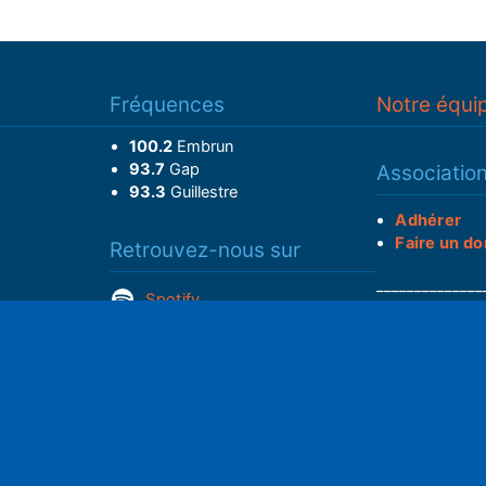
Fréquences
Notre équi
100.2
Embrun
93.7
Gap
Associatio
93.3
Guillestre
Adhérer
Faire un do
Retrouvez-nous sur
______________
Spotify
Instagram
x
• Compte-ren
Facebook
•
Intranet
ram
S
Youtube
L'application iOS
Partenariat
L'application Android
Notre politi
Nos conditi