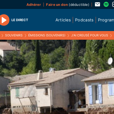
Adhérer
Faire un don
(déductible)
Articles
Podcasts
Progra
LE DIRECT
Play
❯
SOUVENIRS
❯
ÉMISSIONS (SOUVENIRS)
❯
J'AI CREUSÉ POUR VOUS
❯
N