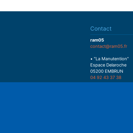
Contact
ram05
contact@ram05.fr
• "La Manutention"
Espace Delaroche
05200 EMBRUN
04 92 43 37 38
• 27 rue Colonel Rou
05000 GAP
Play
06 75 81 05 85