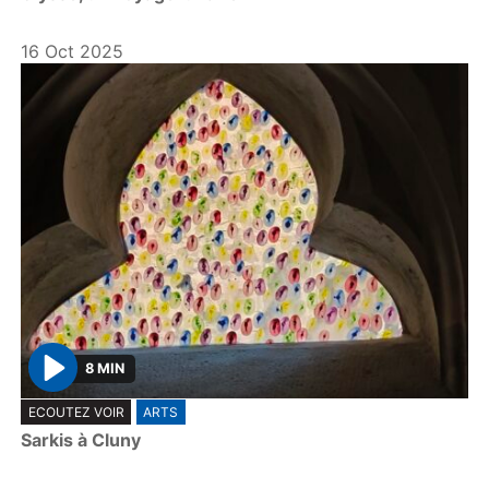
y
16 Oct 2025
8 MIN
P
ECOUTEZ VOIR
ARTS
l
Sarkis à Cluny
a
y