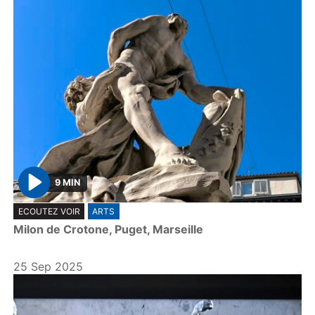
9 MIN
P
ECOUTEZ VOIR
ARTS
l
Milon de Crotone, Puget, Marseille
a
y
25 Sep 2025