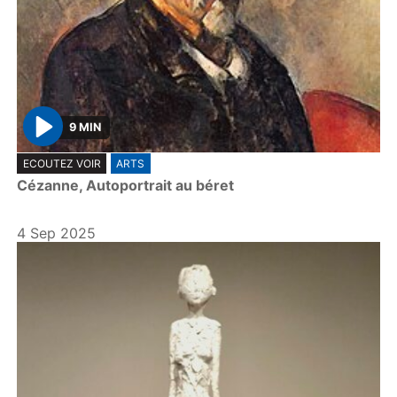
9 MIN
P
ECOUTEZ VOIR
ARTS
l
Cézanne, Autoportrait au béret
a
y
4 Sep 2025