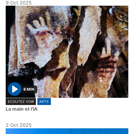
9 Oct 2025
8 MIN
P
ECOUTEZ VOIR
ARTS
l
La main et l'IA
a
y
2 Oct 2025