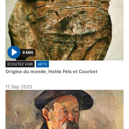
9 MIN
P
ECOUTEZ VOIR
ARTS
l
Origine du monde, Hohle Fels et Courbet
a
y
11 Sep 2025