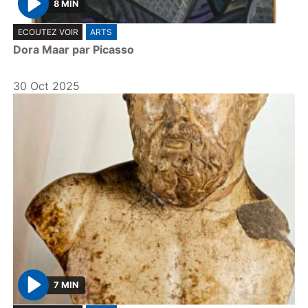
8 MIN
P
ECOUTEZ VOIR
ARTS
l
Dora Maar par Picasso
a
y
30 Oct 2025
7 MIN
P