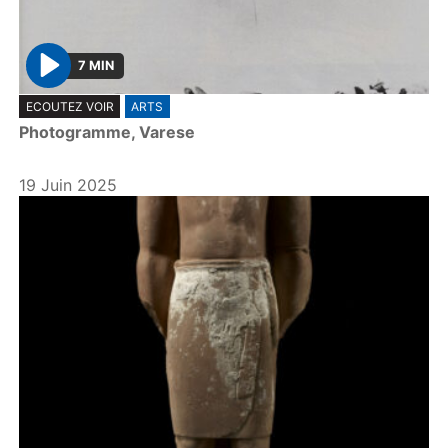
7 MIN
P
ECOUTEZ VOIR
ARTS
l
Photogramme, Varese
a
y
19 Juin 2025