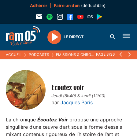
Adhérer
Faire un don
(déductible)
LE DIRECT
Play
PAGE 3/36
ACCUEIL
❯
PODCASTS
❯
EMISSIONS & CHRONIQUES
❯
ECOUTEZ VOI
Ecoutez voir
Jeudi (8h40) & lundi (12h10)
par
Jacques Paris
La chronique
Écoutez Voir
propose une approche
singulière d’une œuvre d’art sous la forme d’essais
mixant contenus rigoureux de l’histoire de l’art et