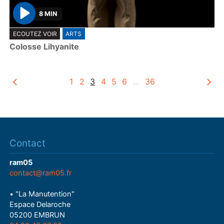
8 MIN
P
ECOUTEZ VOIR
ARTS
l
Colosse Lihyanite
a
y
1
2
3
4
5
6
…
36
Contact
ram05
contact@ram05.fr
• "La Manutention"
Espace Delaroche
05200 EMBRUN