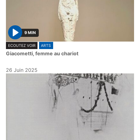
9 MIN
P
ECOUTEZ VOIR
ARTS
l
Giacometti, femme au chariot
a
y
26 Juin 2025