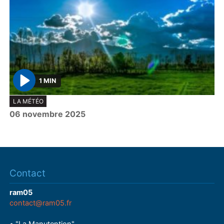
1 MIN
P
LA MÉTÉO
l
06 novembre 2025
a
y
Contact
ram05
contact@ram05.fr
• "La Manutention"