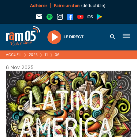
Adhérer
Faire un don
(déductible)
LE DIRECT
Play
ACCUEIL
❯
2025
❯
11
❯
06
6 Nov 2025