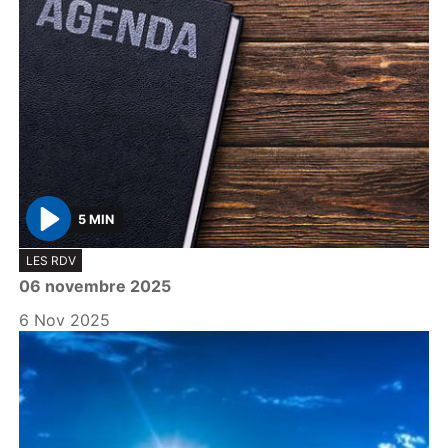
5 MIN
P
LES RDV
l
06 novembre 2025
a
y
6 Nov 2025