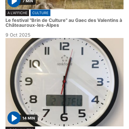
7 MIN
P
A L'AFFICHE
CULTURE
l
Le festival "Brin de Culture" au Gaec des Valentins à
a
Châteauroux-les-Alpes
y
9 Oct 2025
14 MIN
P