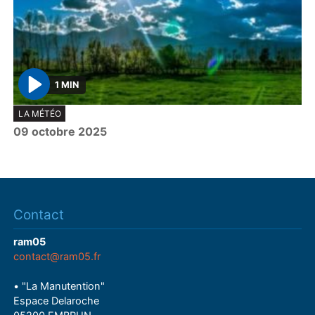
1 MIN
P
LA MÉTÉO
l
09 octobre 2025
a
y
Contact
ram05
contact@ram05.fr
• "La Manutention"
Espace Delaroche