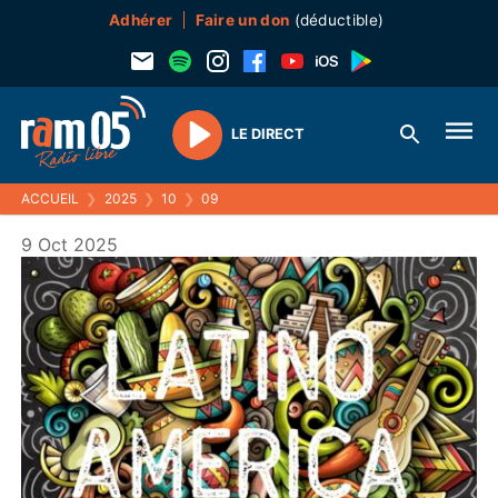
Adhérer
Faire un don
(déductible)
LE DIRECT
Play
ACCUEIL
❯
2025
❯
10
❯
09
9 Oct 2025