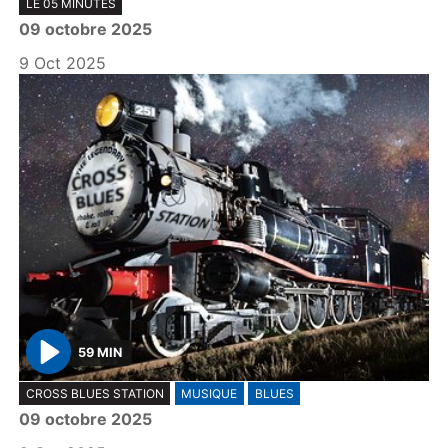
LE 05 MINUTES
l
09 octobre 2025
a
y
9 Oct 2025
59 MIN
P
CROSS BLUES STATION
MUSIQUE
BLUES
l
09 octobre 2025
a
y