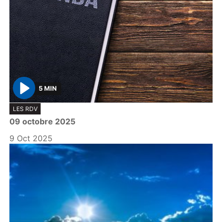
5 MIN
P
LES RDV
l
09 octobre 2025
a
y
9 Oct 2025