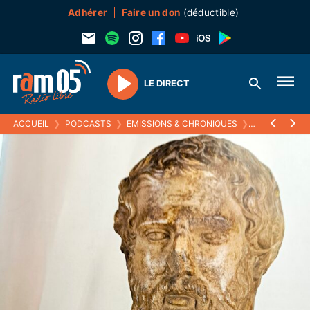
Adhérer
Faire un don
(déductible)
LE DIRECT
Play
ACCUEIL
❯
PODCASTS
❯
EMISSIONS & CHRONIQUES
❯
ECOUTEZ VOI