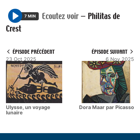
Ecoutez voir
—
Philitas de
7 MIN
P
Crest
l
a
y
ÉPISODE PRÉCÉDENT
ÉPISODE SUIVANT
23 Oct 2025
6 Nov 2025
Ulysse, un voyage
Dora Maar par Picasso
lunaire