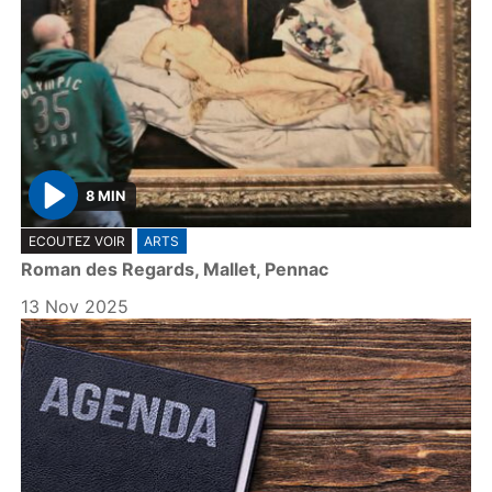
8 MIN
P
ECOUTEZ VOIR
ARTS
l
Roman des Regards, Mallet, Pennac
a
y
13 Nov 2025