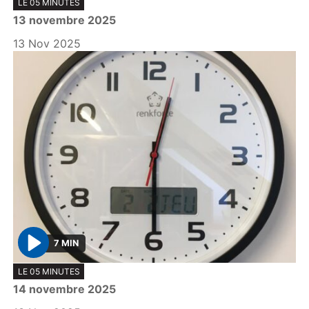
LE 05 MINUTES
l
13 novembre 2025
a
y
13 Nov 2025
7 MIN
P
LE 05 MINUTES
l
14 novembre 2025
a
y