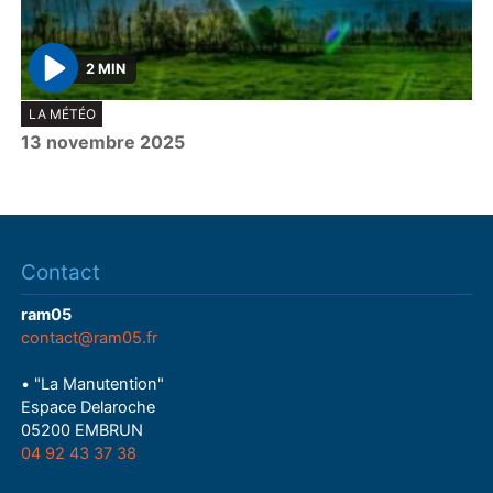
2 MIN
P
LA MÉTÉO
l
13 novembre 2025
a
y
Contact
ram05
contact@ram05.fr
• "La Manutention"
Espace Delaroche
05200 EMBRUN
04 92 43 37 38