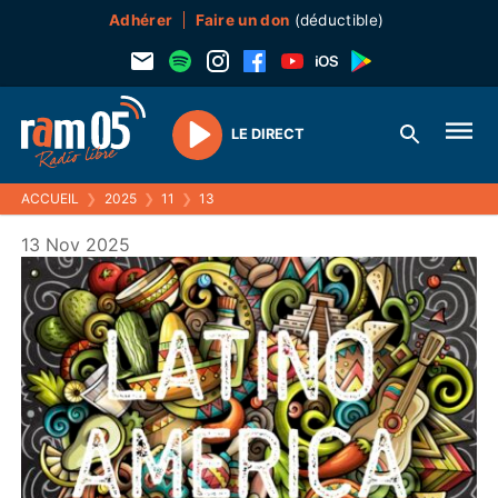
Adhérer
Faire un don
(déductible)
LE DIRECT
Play
ACCUEIL
❯
2025
❯
11
❯
13
13 Nov 2025