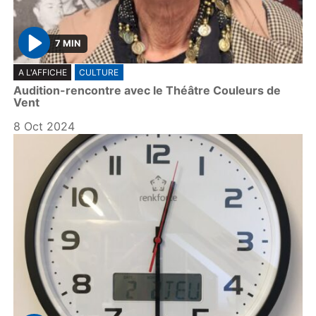
7 MIN
P
A L'AFFICHE
CULTURE
l
Audition-rencontre avec le Théâtre Couleurs de
a
Vent
y
8 Oct 2024