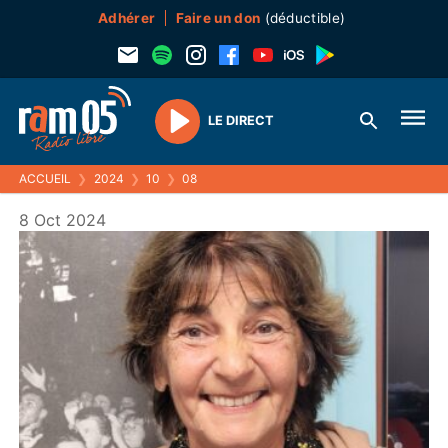
Adhérer
Faire un don
(déductible)
LE DIRECT
Play
ACCUEIL
❯
2024
❯
10
❯
08
8 Oct 2024