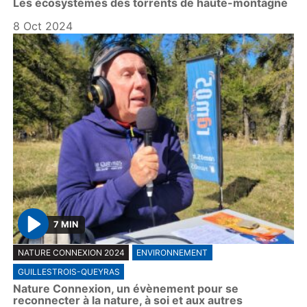
Les écosystèmes des torrents de haute-montagne
y
8 Oct 2024
7 MIN
P
NATURE CONNEXION 2024
ENVIRONNEMENT
l
GUILLESTROIS-QUEYRAS
a
Nature Connexion, un évènement pour se
y
reconnecter à la nature, à soi et aux autres