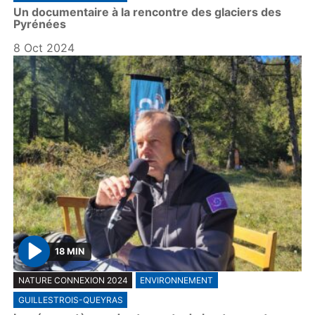
Un documentaire à la rencontre des glaciers des
y
Pyrénées
8 Oct 2024
18 MIN
P
NATURE CONNEXION 2024
ENVIRONNEMENT
l
GUILLESTROIS-QUEYRAS
a