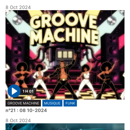
8 Oct 2024
1 H 01
P
GROOVE MACHINE
MUSIQUE
FUNK
l
n°21 : 08 10-2024
a
y
8 Oct 2024