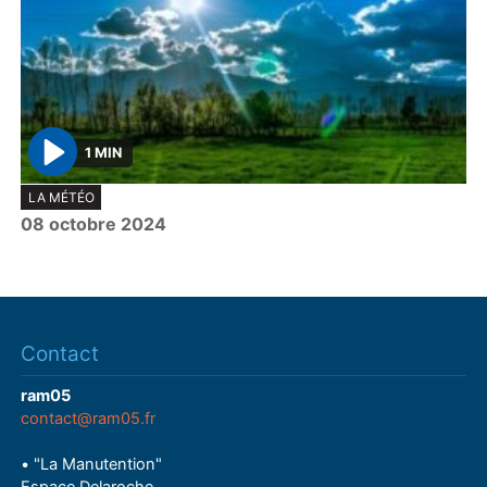
1 MIN
P
LA MÉTÉO
l
08 octobre 2024
a
y
Contact
ram05
contact@ram05.fr
• "La Manutention"
Espace Delaroche