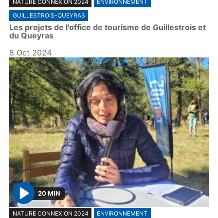
NATURE CONNEXION 2024
ENVIRONNEMENT
l
GUILLESTROIS-QUEYRAS
a
Les projets de l'office de tourisme de Guillestrois et
y
du Queyras
8 Oct 2024
20 MIN
P
NATURE CONNEXION 2024
ENVIRONNEMENT
l