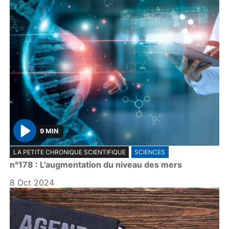
9 MIN
P
LA PETITE CHRONIQUE SCIENTIFIQUE
SCIENCES
l
n°178 : L'augmentation du niveau des mers
a
y
8 Oct 2024