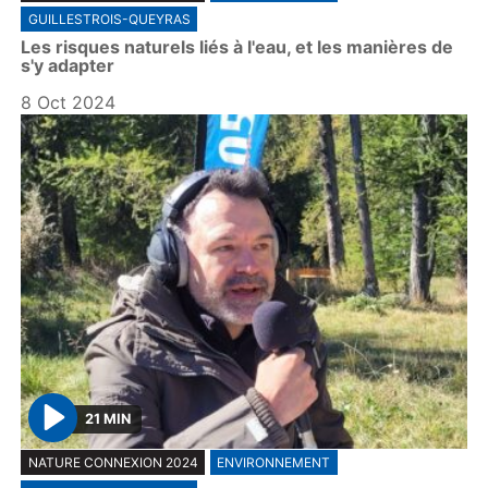
GUILLESTROIS-QUEYRAS
a
Les risques naturels liés à l'eau, et les manières de
y
s'y adapter
8 Oct 2024
21 MIN
P
NATURE CONNEXION 2024
ENVIRONNEMENT
l