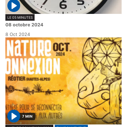
P
LE 05 MINUTES
l
08 octobre 2024
a
y
8 Oct 2024
7 MIN
P