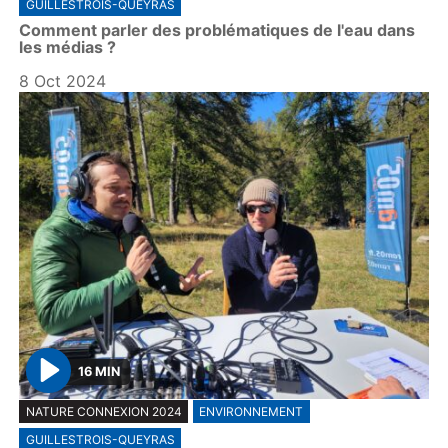
GUILLESTROIS-QUEYRAS
a
Comment parler des problématiques de l'eau dans
y
les médias ?
8 Oct 2024
16 MIN
P
NATURE CONNEXION 2024
ENVIRONNEMENT
l
GUILLESTROIS-QUEYRAS
a