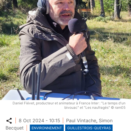
Daniel Fiévet, producteur et animateur à France Inter : "Le temps d'un
bivouac" et "Les naufragés" © ram05
Partager
8 Oct 2024 - 10:15
Paul Vintache
,
Simon
Becquet
ENVIRONNEMENT
GUILLESTROIS-QUEYRAS