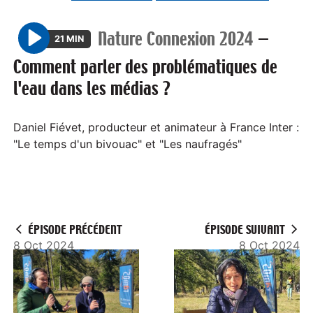
Nature Connexion 2024
—
21 MIN
P
Comment parler des problématiques de
l
l'eau dans les médias ?
a
y
Daniel Fiévet, producteur et animateur à France Inter :
"Le temps d'un bivouac" et "Les naufragés"
ÉPISODE PRÉCÉDENT
ÉPISODE SUIVANT
8 Oct 2024
8 Oct 2024