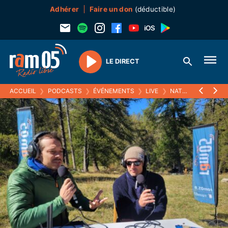
Adhérer
Faire un don
(déductible)
LE DIRECT
Play
ACCUEIL
❯
PODCASTS
❯
ÉVÉNEMENTS
❯
LIVE
❯
NATURE CONNEXION 2024