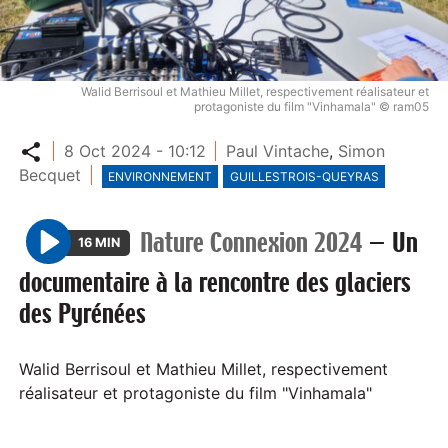
Walid Berrisoul et Mathieu Millet, respectivement réalisateur et
protagoniste du film "Vinhamala" © ram05
Partager
8 Oct 2024 - 10:12
Paul Vintache
,
Simon
Becquet
ENVIRONNEMENT
GUILLESTROIS-QUEYRAS
Nature Connexion 2024
—
Un
16 MIN
P
documentaire à la rencontre des glaciers
l
des Pyrénées
a
y
Walid Berrisoul et Mathieu Millet, respectivement
réalisateur et protagoniste du film "Vinhamala"