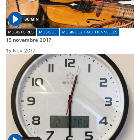
60 MIN
P
MUSISTOIRES
MUSIQUE
MUSIQUES TRADITIONNELLES
l
15 novembre 2017
a
y
15 Nov 2017