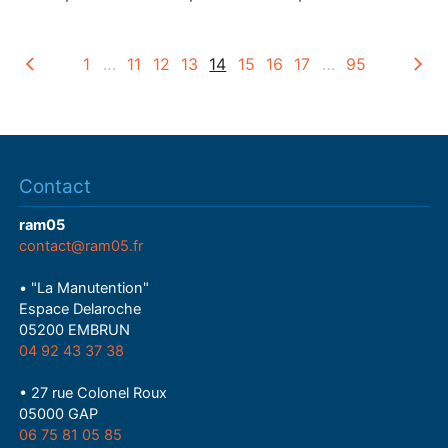
1
…
11
12
13
14
15
16
17
…
95
Contact
ram05
contact@ram05.fr
• "La Manutention"
Espace Delaroche
05200 EMBRUN
04 92 43 37 38
• 27 rue Colonel Roux
05000 GAP
06 75 81 05 85