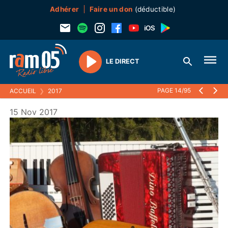
Adhérer
Faire un don
(déductible)
LE DIRECT
Play
PAGE 14/95
ACCUEIL
❯
2017
15 Nov 2017