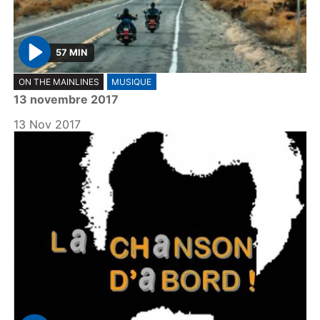
57 MIN
P
ON THE MAINLINES
MUSIQUE
l
13 novembre 2017
a
y
13 Nov 2017