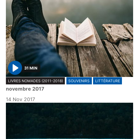
31 MIN
P
LIVRES NOMADES (2011-2018)
SOUVENIRS
LITTÉRATURE
l
novembre 2017
a
y
14 Nov 2017