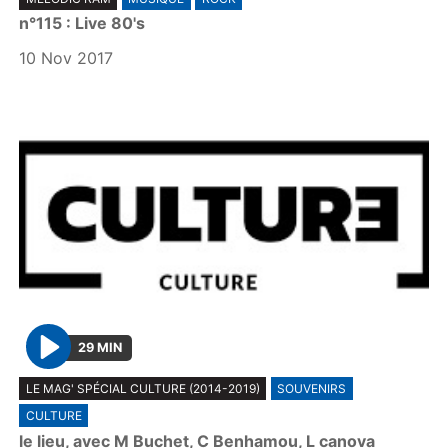
l
n°115 : Live 80's
a
y
10 Nov 2017
29 MIN
P
LE MAG' SPÉCIAL CULTURE (2014-2019)
SOUVENIRS
l
CULTURE
a
le lieu, avec M Buchet, C Benhamou, L canova
y