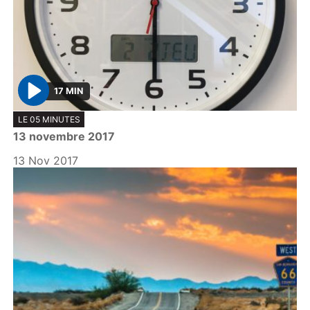
17 MIN
P
LE 05 MINUTES
l
13 novembre 2017
a
y
13 Nov 2017