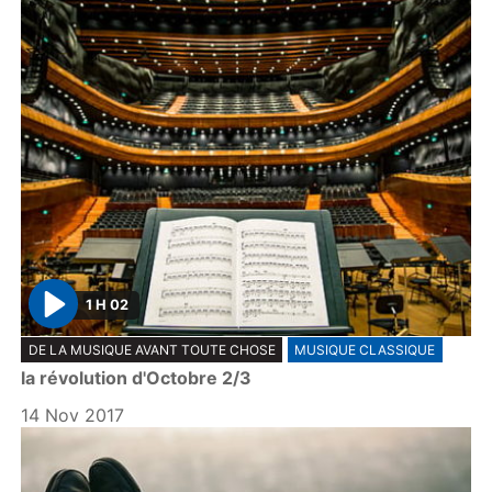
1 H 02
P
DE LA MUSIQUE AVANT TOUTE CHOSE
MUSIQUE CLASSIQUE
l
la révolution d'Octobre 2/3
a
y
14 Nov 2017