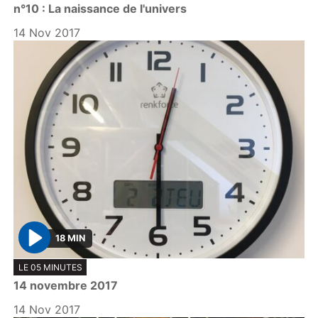
n°10 : La naissance de l'univers
a
y
14 Nov 2017
18 MIN
P
LE 05 MINUTES
l
14 novembre 2017
a
y
14 Nov 2017