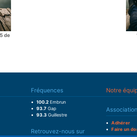
05 de
Fréquences
Notre équi
100.2
Embrun
93.7
Gap
Associatio
93.3
Guillestre
Adhérer
Faire un do
Retrouvez-nous sur