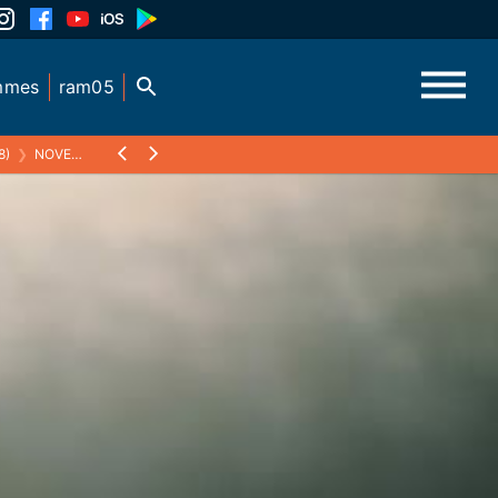
mmes
ram05
8)
❯
NOVEMBRE 2017