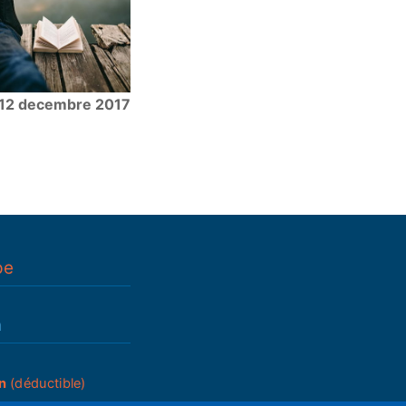
12 decembre 2017
pe
n
n
(déductible)