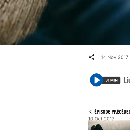
Partager
14 Nov 2017 
Li
31 MIN
P
l
a
y
ÉPISODE PRÉCÉDE
10 Oct 2017