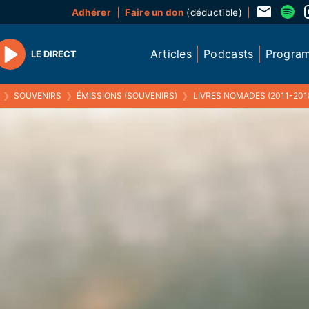
Adhérer
Faire un don
(déductible)
Articles
Podcasts
Progra
LE DIRECT
Play
❯
SOUVENIRS
❯
ÉMISSIONS (SOUVENIRS)
❯
LIVRES NOMADES (2011-201