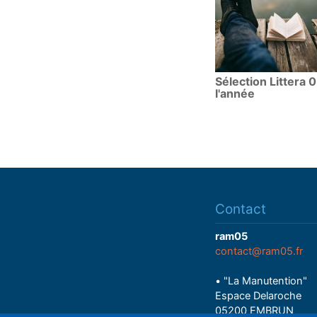
Sélection Littera 
l'année
Contact
ram05
contact@ram05.fr
• "La Manutention"
Espace Delaroche
05200 EMBRUN