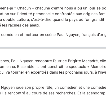
 viens-je ? Chacun – chacune d’entre nous a pu un jour se p
ation sur l’identité personnelle confrontée aux origines fami
e double culture, c’est-à-dire quand le pays où l’on grandit 
 les racines des aïeux.
le comédien et metteur en scène Paul Nguyen, français d’ori
rches, Paul Nguyen rencontre l’autrice Brigitte Macadré, elle
amienne. Ensemble ils ont construit le spectacle « Mémoires
i va tourner en excentrés dans les prochains jours, à l’invi
l Nguyen joue son propre rôle, un comédien et une comédie
’il a rencontré au cours de ses recherches. Et la scénograph