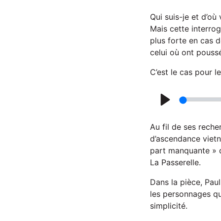
Qui suis-je et d’où
Mais cette interrog
plus forte en cas d
celui où ont poussé
C’est le cas pour 
P
l
Au fil de ses reche
a
d’ascendance vietn
part manquante » qu
y
La Passerelle.
Dans la pièce, Pau
les personnages qu
simplicité.