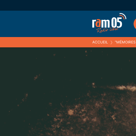
ACCUEIL
❯
"MÉMOIRES 