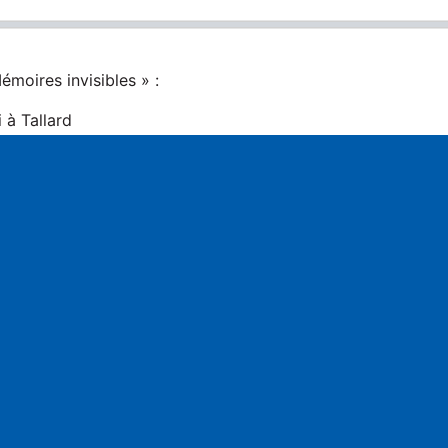
moires invisibles » :
 à Tallard
Veynes
i à Chorges
S
à Embrun
Chabottes.
s sont à 20h30.
ectacle Paul Nguyen propose une installation sonore et pho
ec 11 habitants des Hautes-Alpes qui ont accepté d’évoque
port avec le pays de leurs familles.
tinérante a été présentée à Embrun, Veynes, Chabottes et Ch
thèque de Tallard à partir de demain et jusqu’au 14 mai.