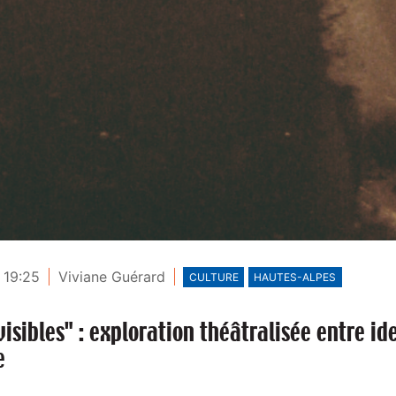
 19:25
Viviane Guérard
CULTURE
HAUTES-ALPES
sibles" : exploration théâtralisée entre ide
e