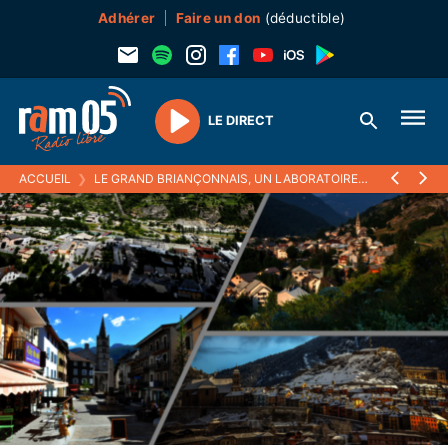
Adhérer
Faire un don
(déductible)
LE DIRECT
Play
ACCUEIL
❯
LE GRAND BRIANÇONNAIS, UN LABORATOIRE DE DÉMOCRATIE LOCALE OBSERVÉ PAR DES INSTITUTIONS NATIONALES