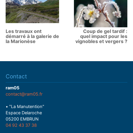
Les travaux ont
Coup de gel tardif :
démarré à la galerie de
quel impact pour les
la Marionèse
vignobles et vergers ?
Contact
ram05
contact@ram05.fr
• "La Manutention"
Espace Delaroche
05200 EMBRUN
04 92 43 37 38