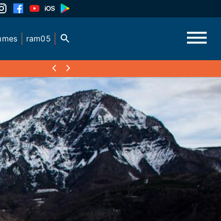
mmes
ram05