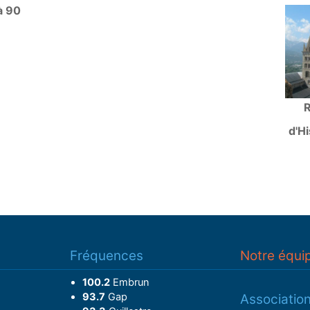
à 90
R
d'Hi
Fréquences
Notre équi
100.2
Embrun
93.7
Gap
Associatio