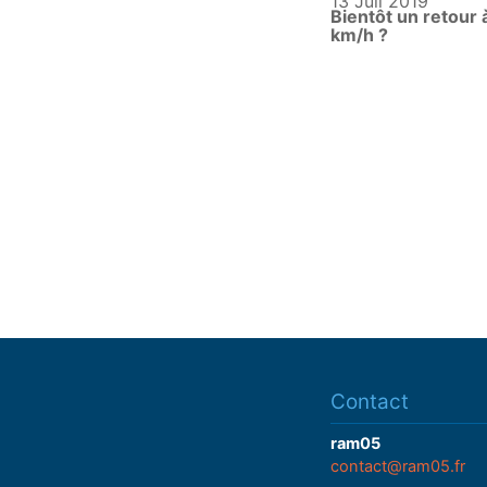
13 Juil 2019
Bientôt un retour 
km/h ?
Contact
ram05
contact@ram05.fr