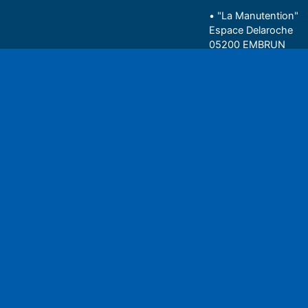
• "La Manutention"
Espace Delaroche
05200 EMBRUN
04 92 43 37 38
Play
• 27 rue Colonel Rou
05000 GAP
06 75 81 05 85
Espace auditeu
Nous écrire