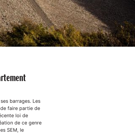
artement
e ses barrages. Les
 de faire partie de
écente loi de
réation de ce genre
les SEM, le