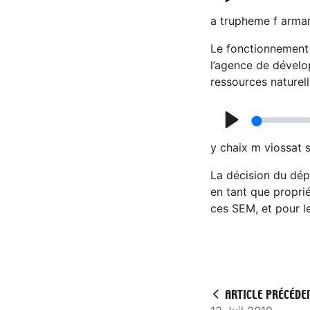
P
a trupheme f arma
l
a
Le fonctionnement 
l’agence de dévelo
y
ressources naturel
P
y chaix m viossat 
l
a
La décision du dép
en tant que proprié
y
ces SEM, et pour l
ARTICLE PRÉCÉDE