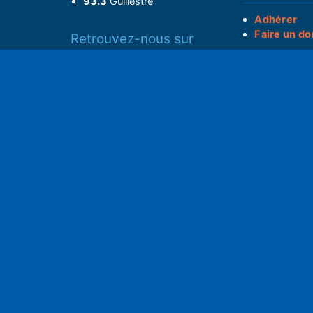
93.3
Guillestre
Adhérer
Faire un do
Retrouvez-nous sur
______________
Spotify
Instagram
S
x
• Compte-ren
Facebook
•
Intranet
ram
Youtube
L'application iOS
Partenariat
L'application Android
Notre politi
Nos conditi
Nous soutenir
Mentions l
Adhérer à notre radio associative
rs
RGPD & Droi
Faire un don (déductible)
Conceptio
no2pxl@gma