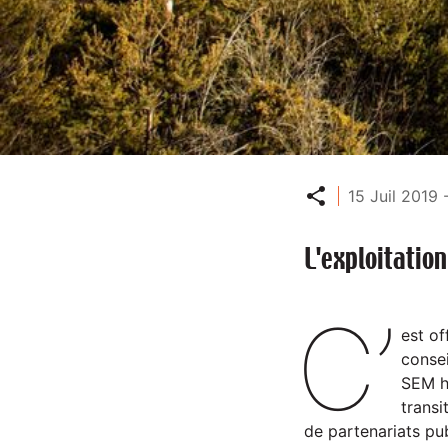
Partager
15 Juil 2019 
L'exploitatio
C’
est of
consei
SEM hy
transi
de partenariats pub