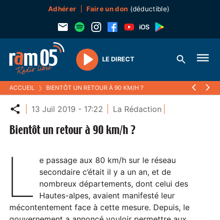
Adhérer
Faire un don
(déductible)
LE DIRECT
Play
ACCUEIL
❯
BIENTÔT UN RETOUR À 90 KM/H ?
Partager
13 Juil 2019 - 17:22
La Rédaction
Bientôt un retour à 90 km/h ?
L
e passage aux 80 km/h sur le réseau
secondaire c’était il y a un an, et de
nombreux départements, dont celui des
Hautes-alpes, avaient manifesté leur
mécontentement face à cette mesure. Depuis, le
gouvernement a annoncé vouloir permettre aux