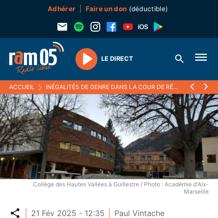
Adhérer
Faire un don
(déductible)
LE DIRECT
Play
ACCUEIL
❯
INÉGALITÉS DE GENRE DANS LA COUR DE RÉCRÉ : LES ÉLÈVES DU COLLÈGE DE GUILLESTRE SE MOBILISENT
Collège des Hautes Vallées à Guillestre / Photo : Académie d'Aix-
Marseille
Partager
21 Fév 2025 - 12:35
Paul Vintache