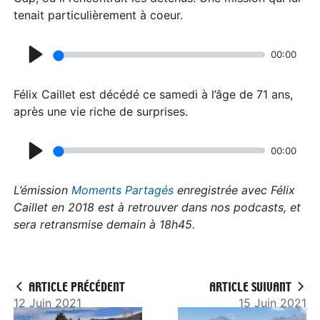
tenait particulièrement à coeur.
00:00
P
l
Félix Caillet est décédé ce samedi à l’âge de 71 ans,
a
après une vie riche de surprises.
y
00:00
P
l
L’émission
Moments Partagés
enregistrée avec Félix
a
Caillet en 2018 est à retrouver dans nos podcasts, et
sera retransmise demain à 18h45.
y
ARTICLE PRÉCÉDENT
ARTICLE SUIVANT
12 Juin 2021
15 Juin 2021