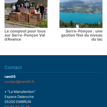
Le compost pour tous
Serre-Ponçon : une
sur Serre-Ponçon Val
gestion fine du niveau
d'Avance
du lac
Contact
ram05
contact@ram05.fr
• "La Manutention"
Espace Delaroche
05200 EMBRUN
04 92 43 37 38