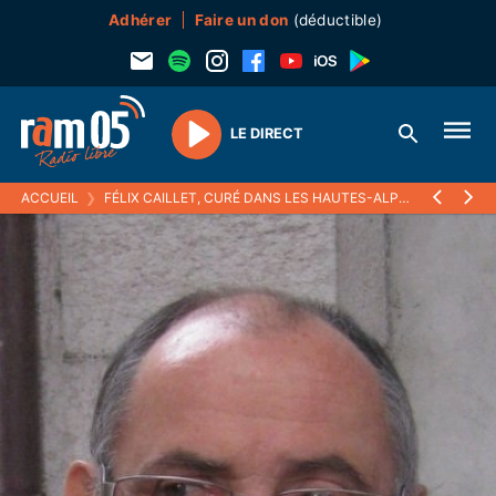
Adhérer
Faire un don
(déductible)
LE DIRECT
Play
ACCUEIL
❯
FÉLIX CAILLET, CURÉ DANS LES HAUTES-ALPES DEPUIS 30 ANS, EST DÉCÉDÉ SAMEDI