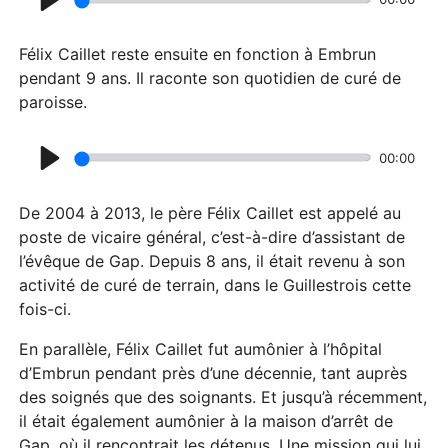
P
l
Félix Caillet reste ensuite en fonction à Embrun
a
pendant 9 ans. Il raconte son quotidien de curé de
paroisse.
y
00:00
P
l
De 2004 à 2013, le père Félix Caillet est appelé au
a
poste de vicaire général, c’est-à-dire d’assistant de
l’évêque de Gap. Depuis 8 ans, il était revenu à son
y
activité de curé de terrain, dans le Guillestrois cette
fois-ci.
En parallèle, Félix Caillet fut aumônier à l’hôpital
d’Embrun pendant près d’une décennie, tant auprès
des soignés que des soignants. Et jusqu’à récemment,
il était également aumônier à la maison d’arrêt de
Gap, où il rencontrait les détenus. Une mission qui lui