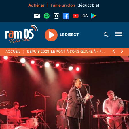
Adhérer
Faire un don
(déductible)
LE DIRECT
Play
ACCUEIL
❯
DEPUIS 2023, LE PONT À SONS ŒUVRE À « RAMENER DE LA CULTURE JUSQU’AU FIN FOND DE NOTRE CHAMPSAUR CHÉRI »