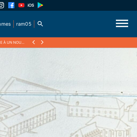
mmes
ram05
UVEAU MANDAT