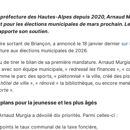
-préfecture des Hautes-Alpes depuis 2020, Arnaud M
 pour les élections municipales de mars prochain. Le
apporte son soutien.
re sortant de Briançon, a annoncé le 18 janvier dernier
sur
ture aux élections municipales de 2026.
lu de tirer le bilan de sa première mandature. Arnaud Murgia 
 avec son équipe municipale,
« redressé les finances »
,
« c
omme le parc des sports,
« piétonnisé »
la ville, créé des pi
hôtel de ville »
,
« rénové »
la bibliothèque, ou encore men
orte ».
 plans pour la jeunesse et les plus âgés
naud Murgia a dévoilé dix priorités. Parmi celles-ci :
 points le taux communal de la taxe foncière,