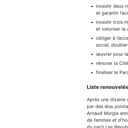
investir deux 
et garantir l’a
investir trois
et valoriser la 
obliger à l’ac
social, double
œuvrer pour la 
rénover la Cité
finaliser le Pa
Liste renouvelé
Après une dizaine 
par des élus point
Arnaud Murgia anno
de femmes et d'hom
du parti Les Républi