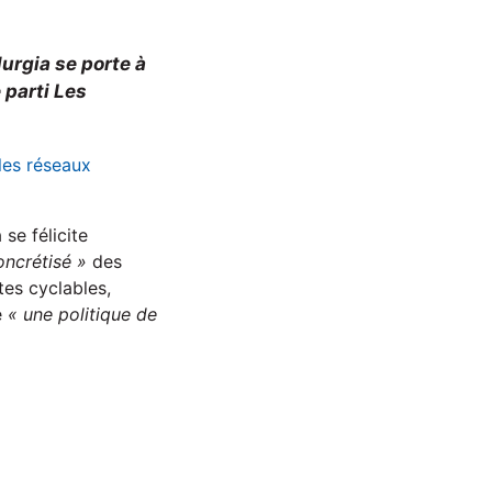
urgia se porte à
 parti Les
 les réseaux
se félicite
oncrétisé »
des
stes cyclables,
é
« une politique de