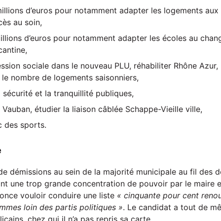
millions d’euros pour notamment adapter les logements au
ccès au soin,
 millions d’euros pour notamment adapter les écoles au cha
cantine,
cession sociale dans le nouveau PLU, réhabiliter Rhône Azur,
r le nombre de logements saisonniers,
sécurité et la tranquillité publiques,
 Vauban, étudier la liaison câblée Schappe-Vieille ville,
rc des sports.
e
de démissions au sein de la majorité municipale au fil des 
ant une trop grande concentration de pouvoir par le maire e
nce vouloir conduire une liste
« cinquante pour cent ren
mes loin des partis politiques »
. Le candidat a tout de 
cains, chez qui il n’a pas repris sa carte.