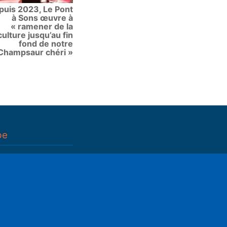
puis 2023, Le Pont
à Sons œuvre à
« ramener de la
culture jusqu’au fin
fond de notre
Champsaur chéri »
pe
n
ettings
Mute
n
(déductible)
_____