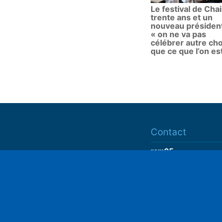
Le festival de Chail
trente ans et un
nouveau président
« on ne va pas
célébrer autre ch
que ce que l’on es
Contact
ram05
contact@ram05.fr
Play
• "La Manutention"
Espace Delaroche
05200 EMBRUN
04 92 43 37 38