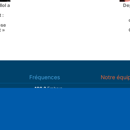
lol a
De
 :
ose
t »
Fréquences
Notre équi
100.2
Embrun
93.7
Gap
Associatio
93.3
Guillestre
S
Adhérer
Faire un do
Retrouvez-nous sur
______________
Spotify