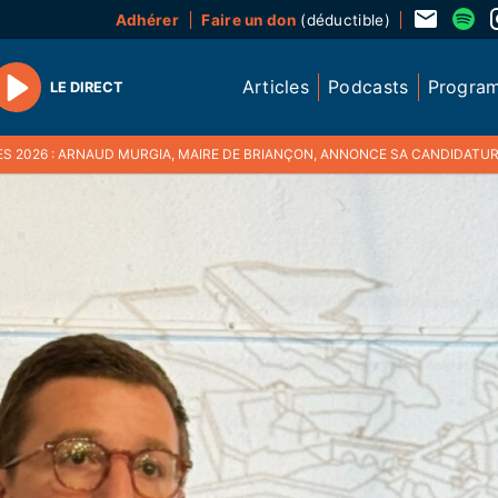
Adhérer
Faire un don
(déductible)
Articles
Podcasts
Progra
LE DIRECT
Play
 2026 : ARNAUD MURGIA, MAIRE DE BRIANÇON, ANNONCE SA CANDIDATURE À UN NO