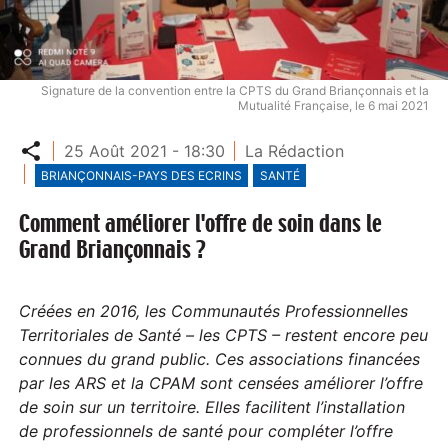
Signature de la convention entre la CPTS du Grand Briançonnais et la
Mutualité Française, le 6 mai 2021
Partager
25 Août 2021 - 18:30
La Rédaction
BRIANÇONNAIS-PAYS DES ECRINS
SANTÉ
Comment améliorer l'offre de soin dans le
Grand Briançonnais ?
Créées en 2016, les Communautés Professionnelles
Territoriales de Santé – les CPTS – restent encore peu
connues du grand public. Ces associations financées
par les ARS et la CPAM sont censées améliorer l’offre
de soin sur un territoire. Elles facilitent l’installation
de professionnels de santé pour compléter l’offre