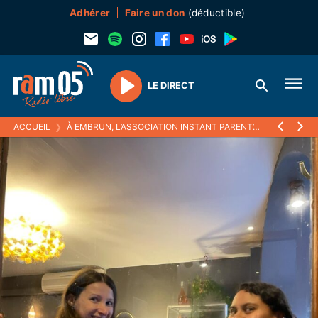
Adhérer
Faire un don
(déductible)
LE DIRECT
Play
ACCUEIL
❯
À EMBRUN, L’ASSOCIATION INSTANT PARENT’AISE VEUT CRÉER UN CAFÉ DES FAMILLES