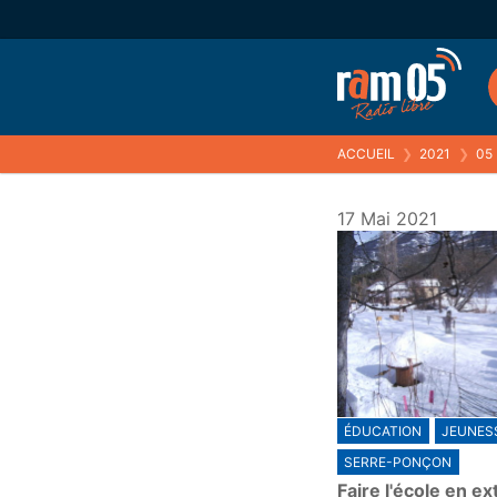
ACCUEIL
❯
2021
❯
05
17 Mai 2021
ÉDUCATION
JEUNES
SERRE-PONÇON
Faire l'école en ex