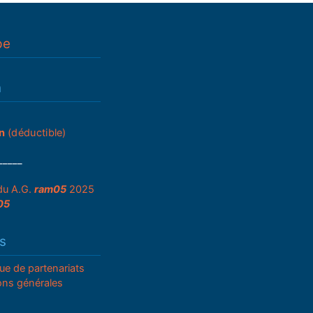
pe
n
n
(déductible)
_____
du A.G.
ram05
2025
05
s
que de partenariats
ons générales