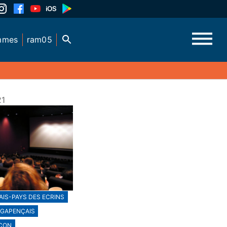
mmes
ram05
21
IS-PAYS DES ECRINS
GAPENÇAIS
ÇON