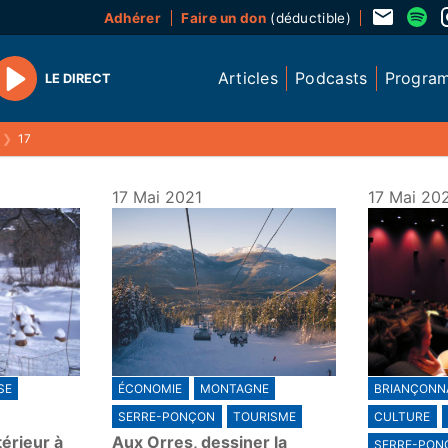
Adhérer
Faire un don
(déductible)
Articles
Podcasts
Progra
LE DIRECT
Play
❯
17
17 Mai 2021
17 Mai 20
SE
ÉCONOMIE
MONTAGNE
BRIANÇONNA
SERRE-PONÇON
TOURISME
CULTURE
térieur à
Aux Orres, dessiner la
SERRE-PON