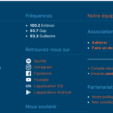
Fréquences
Notre équi
100.2
Embrun
93.7
Gap
Associatio
93.3
Guillestre
Adhérer
Faire un do
Retrouvez-nous sur
______________
Spotify
Instagram
x
• Compte-ren
Facebook
•
Intranet
ram
Youtube
L'application iOS
Partenariat
L'application Android
Notre politi
Nos conditi
Nous soutenir