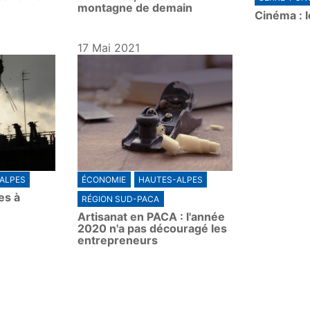
montagne de demain
Cinéma : l
17 Mai 2021
ALPES
ÉCONOMIE
HAUTES-ALPES
es à
RÉGION SUD-PACA
Artisanat en PACA : l'année
2020 n'a pas découragé les
entrepreneurs