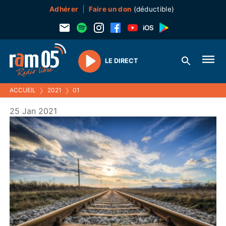
Adhérer
Faire un don
(déductible)
LE DIRECT
Play
ACCUEIL
❯
2021
❯
01
25 Jan 2021