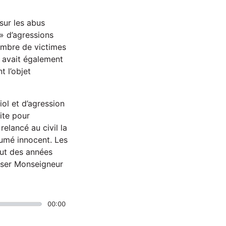
sur les abus
» d’agressions
nombre de victimes
 avait également
 l’objet
ol et d’agression
uite pour
elancé au civil la
sumé innocent. Les
but des années
esser Monseigneur
00:00