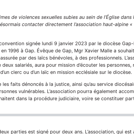
times
d
e violences sexuelles
subies
au sein de l’Église
dans 
désormais
contacter
directement l’association
haut-alpine
«
a convention signée lundi 9 janvier 2023 par le diocèse Gap
ée en 1996 à Gap. Évêque de Gap, Mgr Xavier Malle a souhait
 assurée par des laïcs bénévoles, à des professionnels. L’a
 deux salariés, aura pour mission d’écouter les personnes,
d’un clerc ou d’un laïc en mission ecclésiale sur le diocèse.
 les faits dénoncés à la justice, ainsi qu’au service diocésa
ersonnes vulnérables. L’association pourra également acco
haitent dans la procédure judiciaire, voire se constituer parti
deux parties est signé pour deux ans. L’association, qui est