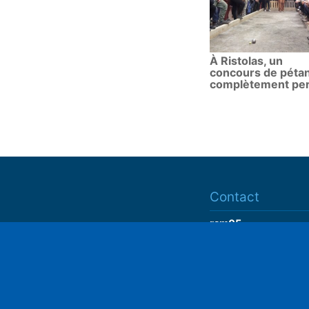
À Ristolas, un
concours de péta
complètement pe
Contact
ram05
contact@ram05.fr
Play
• "La Manutention"
Espace Delaroche
05200 EMBRUN