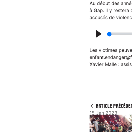
l
Au début des année
a
à Gap. Il y rester
accusés de violenc
y
P
l
Les victimes peuve
a
enfant.endanger@fre
Xavier Malle : as
y
ARTICLE PRÉCÉDE
15 Jan 2023