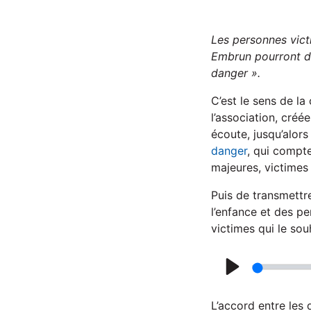
Les personnes vic
Embrun
pourr
ont 
danger »
.
C’est le sens de l
l’association, cré
écoute, jusqu’alors
danger
, qui compte
majeures, victimes 
Puis de transmettre
l’enfance et des p
victimes qui le sou
P
l
L’accord entre les 