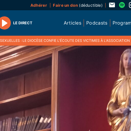
Adhérer
Faire un don
(déductible)
Articles
Podcasts
Progra
LE DIRECT
Play
EXUELLES : LE DIOCÈSE CONFIE L'ÉCOUTE DES VICTIMES À L'ASSOCIATION « ENFANT 