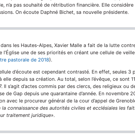
le, n’a pas souhaité de rétribution financière. Elle considèr
ssions. On écoute Daphné Bichet, sa nouvelle présidente.
dans les Hautes-Alpes, Xavier Malle a fait de la lutte contr
 l’Église une de ses priorités en créant une cellule de veille
ettre pastorale de 2018
).
ellule d’écoute est cependant contrasté
.
En effet, seules 3 
 elle depuis sa création. Au total, selon l’évêque, ce sont 11
. Il s’agit d’actes commis par des clercs, des religieux ou de
èse de Gap depuis une quarantaine d’année. En novembre 20
on avec le procureur général de la cour d’appel de Grenoble
 la connaissance des autorités civiles et ecclésiales les fa
eur traitement juridique».