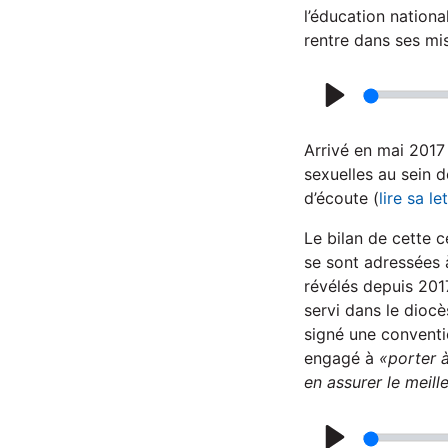
a
l’éducation nationa
rentre dans ses mi
y
P
l
Arrivé en mai 2017 
a
sexuelles au sein de
d’écoute (
lire sa l
y
Le bilan de cette c
se sont adressées à
révélés depuis 2017
servi dans le dioc
signé une conventi
engagé à
«porter à
en assurer le meill