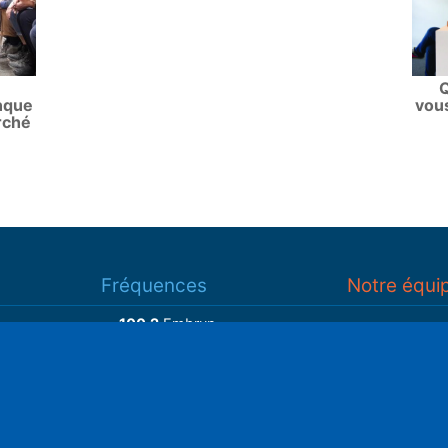
Q
nque
vous
rché
Fréquences
Notre équi
100.2
Embrun
93.7
Gap
Associatio
93.3
Guillestre
S
Adhérer
Faire un do
Retrouvez-nous sur