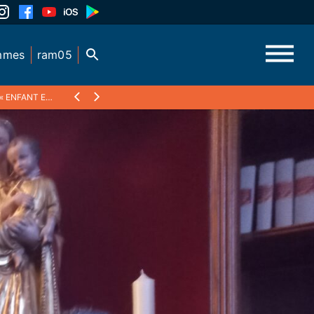
mmes
ram05
EN DANGER »