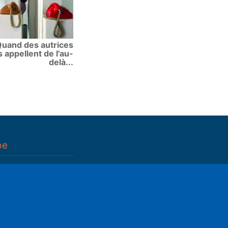
uand des autrices
 appellent de l'au-
delà...
pe
n
ettings
Mute
n
(déductible)