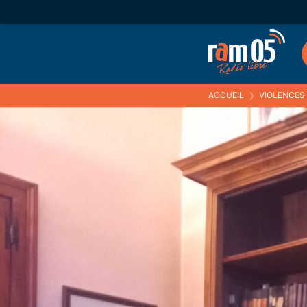
ACCUEIL
❯
VIOLENCES S