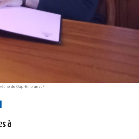
l'évêché de Gap-Embrun /LF
es à