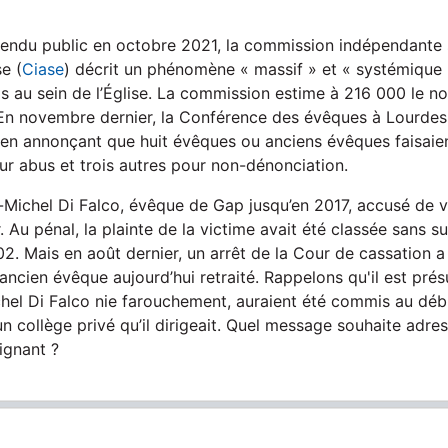
endu public en octobre 2021, la commission indépendante 
se (
Ciase
) décrit un phénomène « massif » et « systémique 
ols au sein de l’Église. La commission estime à 216 000 le 
 En novembre dernier, la Conférence des évêques à Lourdes
 en annonçant que huit évêques ou anciens évêques faisaient
ur abus et trois autres pour non-dénonciation.
-Michel Di Falco, évêque de Gap jusqu’en 2017, accusé de vi
. Au pénal, la plainte de la victime avait été classée sans s
2. Mais en août dernier, un arrêt de la Cour de cassation a r
ancien évêque aujourd’hui retraité. Rappelons qu'il est pré
chel Di Falco nie farouchement, auraient été commis au dé
un collège privé qu’il dirigeait. Quel message souhaite adr
ignant ?