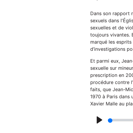
P
l
Dans son rapport r
a
sexuels dans l'Égli
sexuelles et de vi
y
toujours vivantes.
marqué les esprits
d’investigations po
Et parmi eux, Jean
sexuelle sur mineur
prescription en 200
procédure contre l’
faits, que Jean-Mi
1970 à Paris dans 
Xavier Malle au pla
P