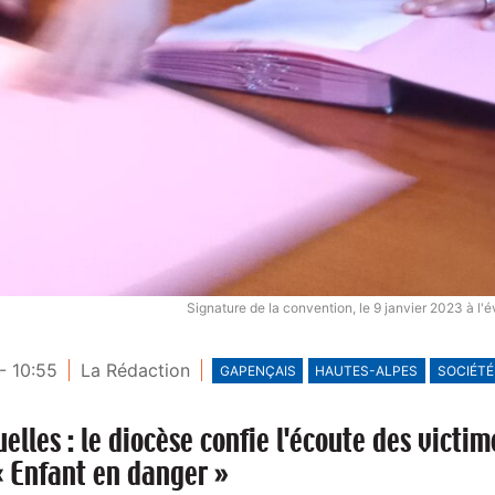
Signature de la convention, le 9 janvier 2023 à 
- 10:55
La Rédaction
GAPENÇAIS
HAUTES-ALPES
SOCIÉTÉ
elles : le diocèse confie l'écoute des victim
 « Enfant en danger »