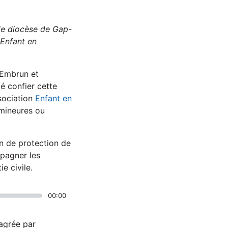
le diocèse de Gap-
Enfant en
-Embrun et
é confier cette
ssociation
Enfant en
 mineures ou
in de protection de
mpagner les
e civile.
00:00
 agrée par