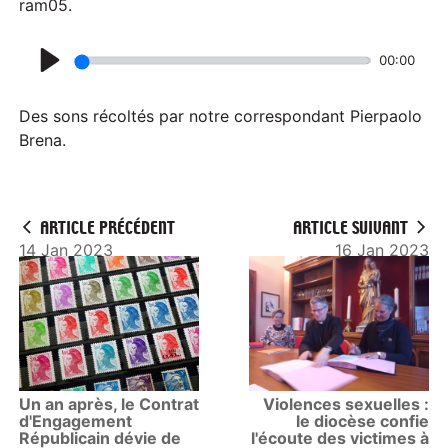
ram05.
00:00
P
l
Des sons récoltés par notre correspondant Pierpaolo
a
Brena.
y
ARTICLE PRÉCÉDENT
ARTICLE SUIVANT
14 Jan 2023
16 Jan 2023
Un an après, le Contrat
Violences sexuelles :
d'Engagement
le diocèse confie
Républicain dévie de
l'écoute des victimes à