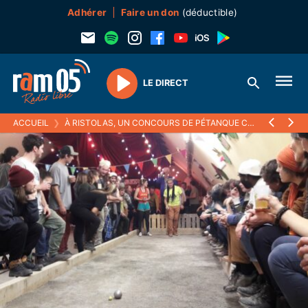
Adhérer
Faire un don
(déductible)
LE DIRECT
Play
ACCUEIL
❯
À RISTOLAS, UN CONCOURS DE PÉTANQUE COMPLÈTEMENT PERCHÉ