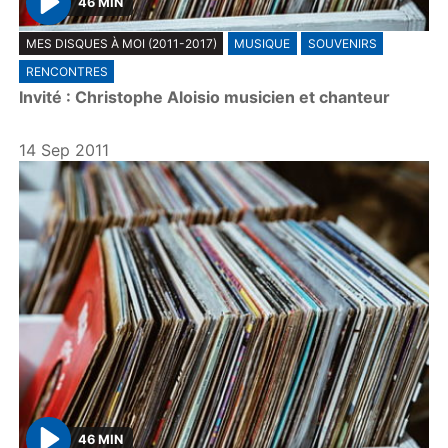
46 MIN
P
MES DISQUES À MOI (2011-2017)
MUSIQUE
SOUVENIRS
l
RENCONTRES
a
Invité : Christophe Aloisio musicien et chanteur
y
14 Sep 2011
46 MIN