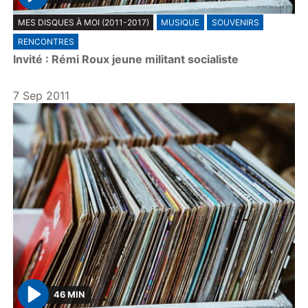
P
MES DISQUES À MOI (2011-2017)
MUSIQUE
SOUVENIRS
l
RENCONTRES
a
Invité : Rémi Roux jeune militant socialiste
y
7 Sep 2011
46 MIN