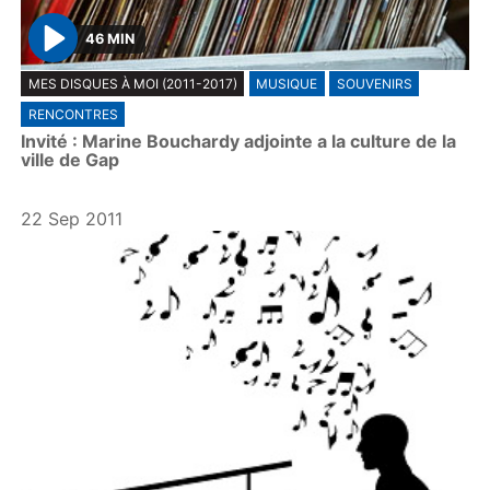
46 MIN
P
MES DISQUES À MOI (2011-2017)
MUSIQUE
SOUVENIRS
l
RENCONTRES
a
Invité : Marine Bouchardy adjointe a la culture de la
y
ville de Gap
22 Sep 2011