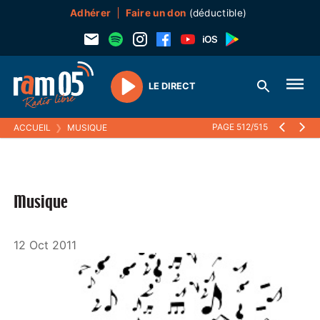
Adhérer
Faire un don
(déductible)
LE DIRECT
Play
PAGE 512/515
ACCUEIL
❯
MUSIQUE
Musique
12 Oct 2011