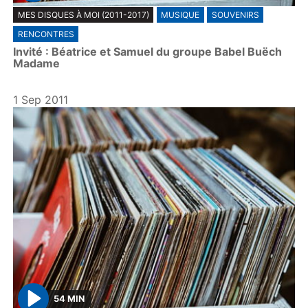
P
MES DISQUES À MOI (2011-2017)
MUSIQUE
SOUVENIRS
l
RENCONTRES
a
Invité : Béatrice et Samuel du groupe Babel Buëch
y
Madame
1 Sep 2011
54 MIN