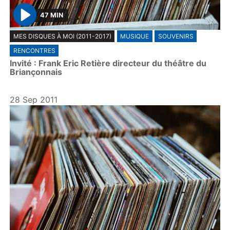
47 MIN
P
MES DISQUES À MOI (2011-2017)
MUSIQUE
SOUVENIRS
l
RENCONTRES
a
Invité : Frank Eric Retière directeur du théâtre du
y
Briançonnais
28 Sep 2011