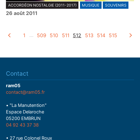
ACCORDÉON NOSTALGIE (2011-2017)
MUSIQUE
SOUVENIRS
l
26 août 2011
a
y
1
…
509
510
511
512
513
514
515
Contact
ram05
contact@ram05.fr
• "La Manutention"
Espace Delaroche
05200 EMBRUN
04 92 43 37 38
• 27 rue Colonel Roux