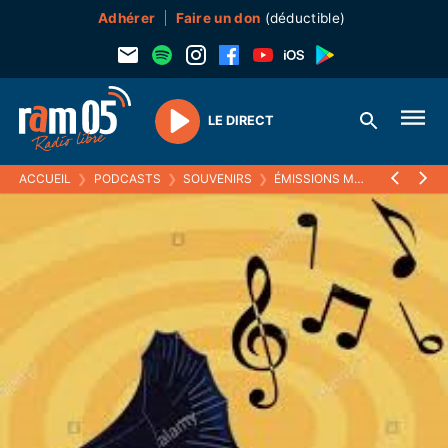
Adhérer
Faire un don
(déductible)
LE DIRECT
Play
ACCUEIL
❯
PODCASTS
❯
SOUVENIRS
❯
ÉMISSIONS MUSICALES (SOUVENIRS)