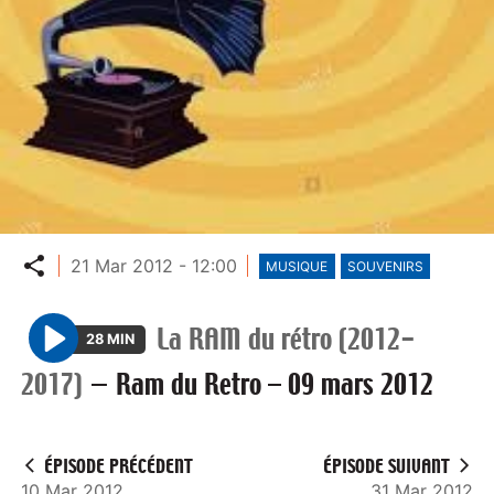
Partager
21 Mar 2012 - 12:00
MUSIQUE
SOUVENIRS
La RAM du rétro (2012-
28 MIN
P
2017)
—
Ram du Retro – 09 mars 2012
l
a
y
ÉPISODE PRÉCÉDENT
ÉPISODE SUIVANT
10 Mar 2012
31 Mar 2012