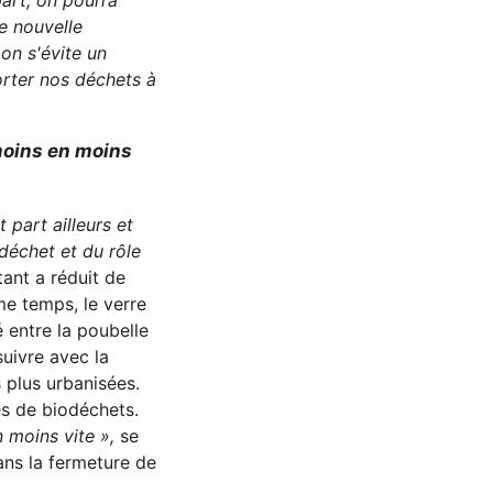
part, on pourra
te nouvelle
 on s'évite un
orter nos déchets à
 moins en moins
t part ailleurs et
 déchet et du rôle
tant a réduit de
e temps, le verre
 entre la poubelle
suivre avec la
 plus urbanisées.
es de biodéchets.
n moins vite »,
se
ans la fermeture de