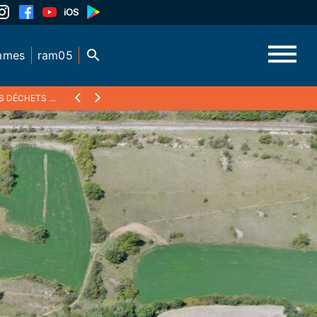
mmes
ram05
SUR PLACE ?