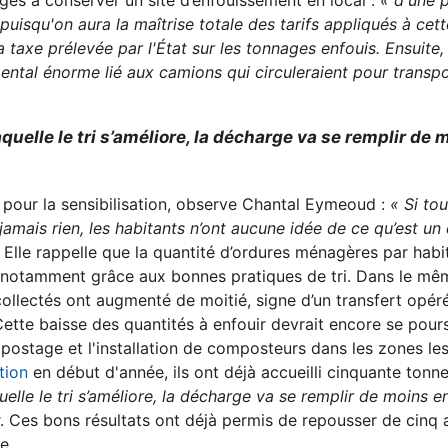
es à conserver un site d’enfouissement en local :
« d'une 
 puisqu'on aura la maîtrise totale des tarifs appliqués à cet
 taxe prélevée par l'État sur les tonnages enfouis. Ensuite,
ntal énorme lié aux camions qui circuleraient pour transp
laquelle le tri s’améliore, la décharge va se remplir de
i pour la sensibilisation, observe Chantal Eymeoud :
« Si tou
 jamais rien, les habitants n’ont aucune idée de ce qu’est un
»
Elle rappelle que la quantité d’ordures ménagères par habi
notamment grâce aux bonnes pratiques de tri. Dans le mêm
ollectés ont augmenté de moitié, signe d’un transfert opéré
 Cette baisse des quantités à enfouir devrait encore se pour
ostage et l'installation de composteurs dans les zones les
ation
en début d'année, ils ont déjà accueilli cinquante tonn
quelle le tri s’améliore, la décharge va se remplir de moins e
r. Ces bons résultats ont déjà permis de repousser de cinq 
e.