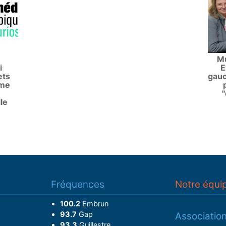
Mu
i
E
ets
gauc
sme
"
le
Fréquences
Notre équi
100.2
Embrun
93.7
Gap
Associatio
93.3
Guillestre