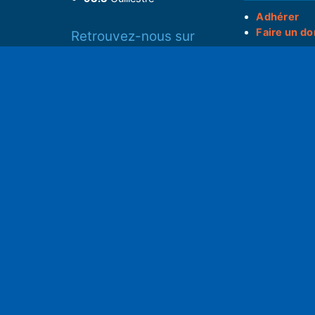
Adhérer
Faire un do
Retrouvez-nous sur
______________
Spotify
Instagram
S
x
• Compte-ren
Facebook
•
Intranet
ram
Youtube
L'application iOS
Partenariat
L'application Android
Notre politi
Nos conditi
Nous soutenir
Mentions l
Adhérer à notre radio associative
rs
RGPD & Droi
Faire un don (déductible)
Conceptio
no2pxl@gma