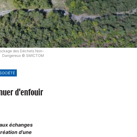
Stockage des Déchets Non-
Dangereux © SMICTOM
SOCIÉTÉ
nuer d'enfouir
veaux échanges
création d’une