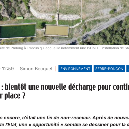
site de Pralong à Embrun qui accueille notamment une ISDND - Installation de 
 12:59
Simon Becquet
ENVIRONNEMENT
SERRE-PONÇON
: bientôt une nouvelle décharge pour conti
r place ?
is encore, c’était une fin de non-recevoir. Après de nou
de l'Etat, une « opportunité » semble se dessiner pour la 