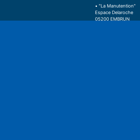
• "La Manutention"
Espace Delaroche
05200 EMBRUN
04 92 43 37 38
Play
• 27 rue Colonel Rou
05000 GAP
06 75 81 05 85
Espace auditeu
Nous écrire