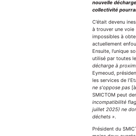
nouvelle décharge
collectivité pourr
C’était devenu ine
à trouver une voie 
impossibles à obten
actuellement enfou
Ensuite, l’unique s
utilisé par toutes 
décharge à proximi
Eymeoud, présiden
les services de l'E
ne s'oppose pas
[à
SMICTOM peut dema
incompatibilité fla
juillet 2025) ne do
déchets »
.
Président du SMICT