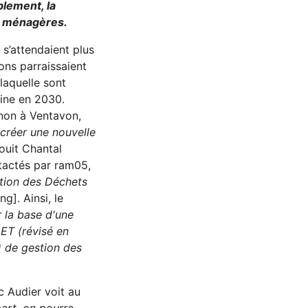
lement, la
es ménagères.
s’attendaient plus
ions parraissaient
laquelle sont
eine en 2030.
ynon à Ventavon,
 créer une nouvelle
ouit Chantal
actés par ram05,
stion des Déchets
g]. Ainsi, le
r la base d'une
DET (révisé en
) de gestion des
 Audier voit au