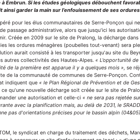
 à Embrun. Si les études géologiques débouchent favorab
ait ainsi garder la main sur l’enfouissement de ses ordur
spéré pour les élus communautaires de Serre-Ponçon qui ne 
de passage administrative, alors que jusqu'ici les autorisat
ir. Créée en 2009 sur le site de Pralong, la décharge dans 
ies les ordures ménagères (poubelles tout-venant) sera pl
olution aurait consisté à les transporter jusqu'au site du Be
les autres collectivités des Hautes-Alpes.
« L’opportunité de
té de la première est apparue il y a quelques mois »,
se réj
te de la communauté de communes de Serre-Ponçon. Cont
tat indiquent que
« le Plan Régional de Prévention et de Ge
 ce qu'une nouvelle décharge soit créée sur le site de Pralon
nder une autorisation et celle-ci
« ne sera pas rejetée su
grante avec la planification mais, au delà de 2031, le SRAD
nne pas d'orientations précises pour le bassin alpin (04&05
OM, le syndicat en charge du traitement des déchets, Marc