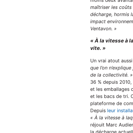
moins deux avantag
maîtriser les coûts
décharge, hormis la
impact environneme
Ventavon. »
« À la vitesse à 
vite. »
Un vrai atout auss
que l’on n’explique
de la collectivité. 
36 % depuis 2010, 
et les emballages c
et les bacs de tri.
plateforme de comp
Depuis
leur install
« À la vitesse à la
réjouit Marc Audie
la décharge actuell