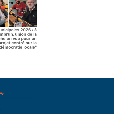
nicipales 2026 : à
mbrun, union de la
he en vue pour un
projet centré sur la
démocratie locale"
pe
n