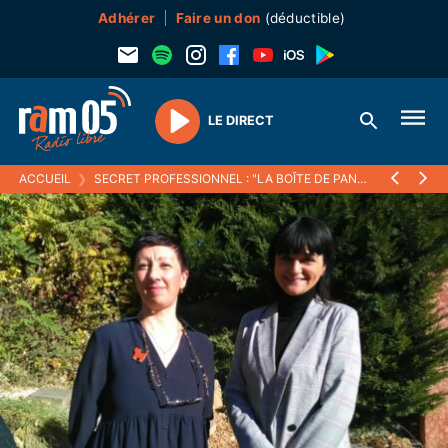
Adhérer
Faire un don
(déductible)
LE DIRECT
Play
ACCUEIL
❯
SECRET PROFESSIONNEL : "LA BOÎTE DE PANDORE EST OUVERTE", DÉNONCENT LES AVOCATS HAUTS-ALPINS