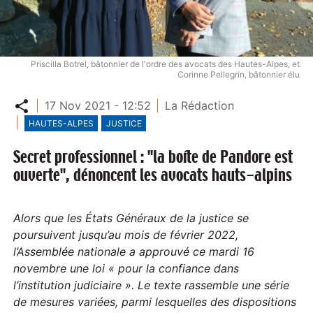
Priscilla Botrel, bâtonnier de l'ordre des avocats des Hautes-Alpes, et
Corinne Pellegrin, bâtonnier élu
Partager
17 Nov 2021 - 12:52
La Rédaction
HAUTES-ALPES
JUSTICE
Secret professionnel : "la boîte de Pandore est
ouverte", dénoncent les avocats hauts-alpins
Alors que les États Généraux de la justice se
poursuivent jusqu’au mois de février 2022,
l’Assemblée nationale a approuvé ce mardi 16
novembre une loi « pour la confiance dans
l’institution judiciaire ». Le texte rassemble une série
de mesures variées, parmi lesquelles des dispositions