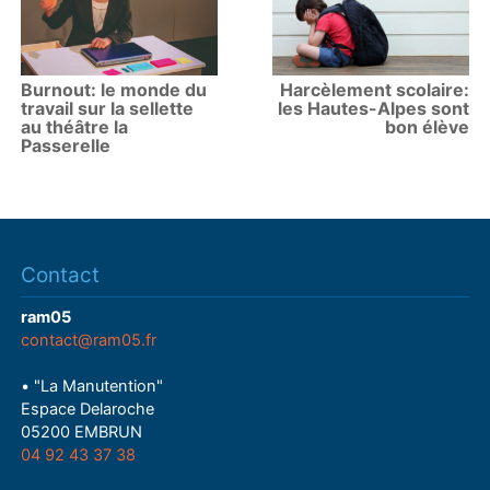
Burnout: le monde du
Harcèlement scolaire:
travail sur la sellette
les Hautes-Alpes sont
au théâtre la
bon élève
Passerelle
Contact
ram05
contact@ram05.fr
• "La Manutention"
Espace Delaroche
05200 EMBRUN
04 92 43 37 38