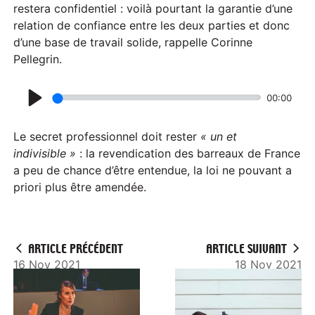
a
restera confidentiel : voilà pourtant la garantie d’une
relation de confiance entre les deux parties et donc
y
d’une base de travail solide, rappelle Corinne
Pellegrin.
00:00
P
l
Le secret professionnel doit rester
« un et
a
indivisible »
: la revendication des barreaux de France
a peu de chance d’être entendue, la loi ne pouvant a
y
priori plus être amendée.
ARTICLE PRÉCÉDENT
ARTICLE SUIVANT
16 Nov 2021
18 Nov 2021