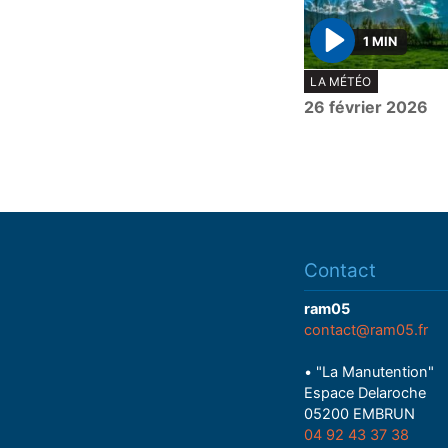
1 MIN
P
LA MÉTÉO
l
26 février 2026
a
y
Contact
ram05
contact@ram05.fr
• "La Manutention"
Espace Delaroche
05200 EMBRUN
04 92 43 37 38