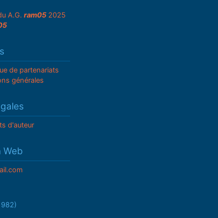
du A.G.
ram05
2025
05
s
que de partenariats
ons générales
égales
ts d'auteur
n Web
il.com
/1982)