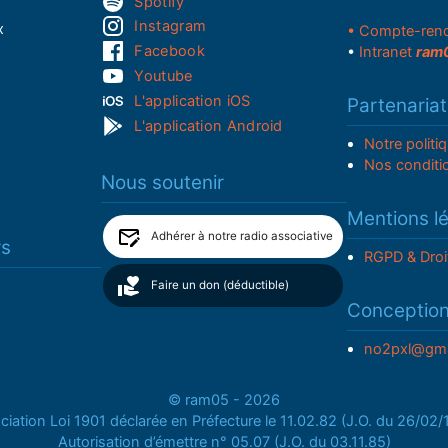
Spotify
Instagram
x
• Compte-ren
Facebook
•
Intranet
ram
Youtube
L'application iOS
Partenariat
L'application Android
Notre politi
Nos conditi
Nous soutenir
Mentions l
Adhérer à notre radio associative
rs
RGPD & Droi
Faire un don (déductible)
Conceptio
no2pxl@gma
© ram05 - 2026
iation Loi 1901 déclarée en Préfecture le 11.02.82 (J.O. du 26/02
Autorisation d’émettre n° 05.07 (J.O. du 03.11.85)