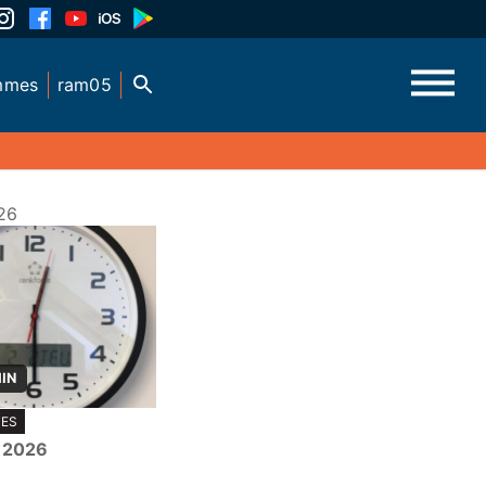
mmes
ram05
26
MIN
TES
r 2026