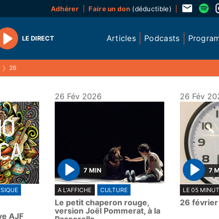
Adhérer
Faire un don
(déductible)
Articles
Podcasts
Progra
LE DIRECT
Play
❯
26
26 Fév 2026
26 Fév 20
7 MIN
7 
P
P
SIQUE
A L'AFFICHE
CULTURE
LE 05 MINU
l
l
Le petit chaperon rouge,
26 févrie
a
a
version Joël Pommerat, à la
ve AJF
y
y