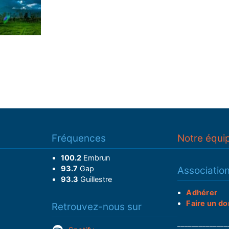
Fréquences
Notre équi
100.2
Embrun
93.7
Gap
Associatio
93.3
Guillestre
Adhérer
Faire un do
Retrouvez-nous sur
______________