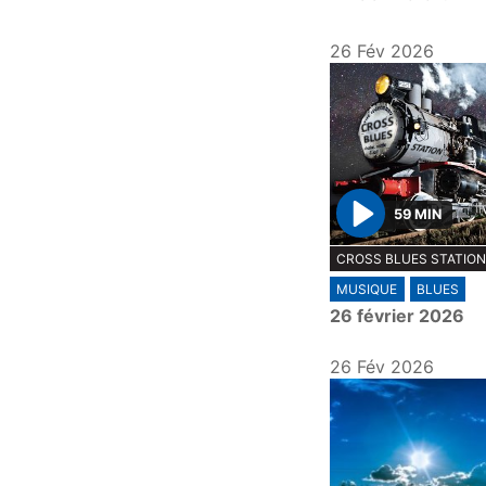
26 Fév 2026
59 MIN
P
CROSS BLUES STATIO
l
MUSIQUE
BLUES
a
26 février 2026
y
26 Fév 2026