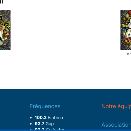
NT
n
Fréquences
Notre équi
100.2
Embrun
93.7
Gap
Associatio
93.3
Guillestre