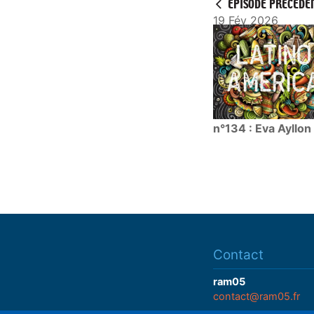
ÉPISODE PRÉCÉDE
19 Fév 2026
n°134 : Eva Ayllon
Contact
ram05
contact@ram05.fr