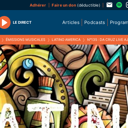
Adhérer
Faire un don
(déductible)
Articles
Podcasts
Progra
LE DIRECT
Play
❯
ÉMISSIONS MUSICALES
❯
LATINO AMERICA
❯
N°135 : DA CRUZ LIVE A