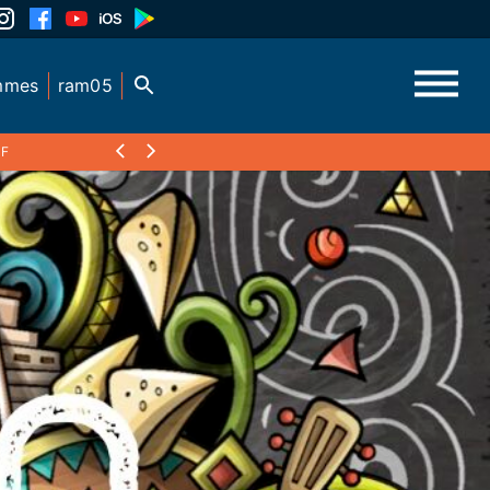
mmes
ram05
JF