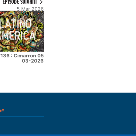
ÉPISODE SUIVANT
5 Mar 2026
°136 : Cimarron 05
03-2026
pe
n