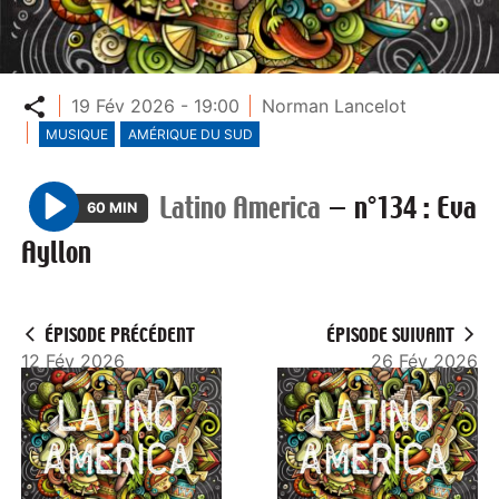
Partager
19 Fév 2026 - 19:00
Norman Lancelot
MUSIQUE
AMÉRIQUE DU SUD
Latino America
—
n°134 : Eva
60 MIN
P
Ayllon
l
a
y
ÉPISODE PRÉCÉDENT
ÉPISODE SUIVANT
12 Fév 2026
26 Fév 2026