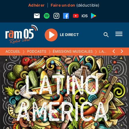
Adhérer
Faire un don
(déductible)
LE DIRECT
Play
ACCUEIL
❯
PODCASTS
❯
ÉMISSIONS MUSICALES
❯
LATINO AMERICA