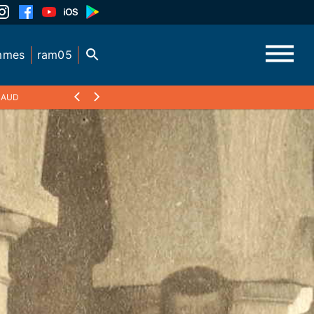
mmes
ram05
BAUD