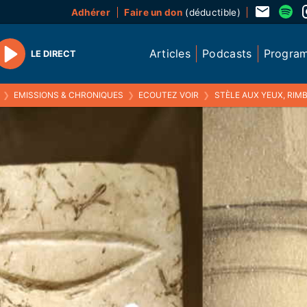
Adhérer
Faire un don
(déductible)
Articles
Podcasts
Progra
LE DIRECT
Play
❯
EMISSIONS & CHRONIQUES
❯
ECOUTEZ VOIR
❯
STÈLE AUX YEUX, RIM