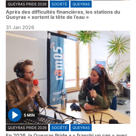
QUEYRAS PRIDE 2026
SOCIÉTÉ
QUEYRAS
l
Après des difficultés financières, les stations du
a
Queyras « sortent la tête de l’eau »
y
31 Jan 2026
5 MIN
P
QUEYRAS PRIDE 2026
SOCIÉTÉ
QUEYRAS
l
En 2026, la Queyras Pride a « franchi un cap » avec