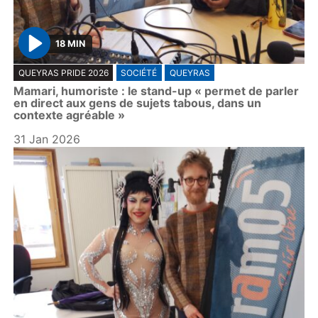
18 MIN
P
QUEYRAS PRIDE 2026
SOCIÉTÉ
QUEYRAS
l
Mamari, humoriste : le stand-up « permet de parler
a
en direct aux gens de sujets tabous, dans un
y
contexte agréable »
31 Jan 2026