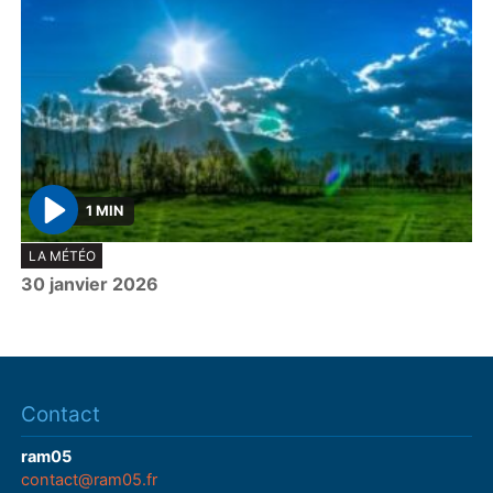
1 MIN
P
LA MÉTÉO
l
30 janvier 2026
a
y
Contact
ram05
contact@ram05.fr