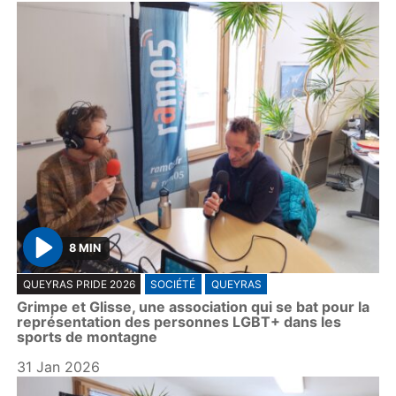
8 MIN
P
QUEYRAS PRIDE 2026
SOCIÉTÉ
QUEYRAS
l
Grimpe et Glisse, une association qui se bat pour la
a
représentation des personnes LGBT+ dans les
y
sports de montagne
31 Jan 2026