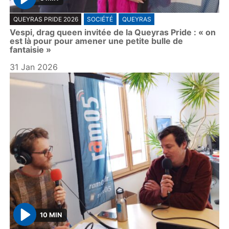
P
QUEYRAS PRIDE 2026
SOCIÉTÉ
QUEYRAS
l
Vespi, drag queen invitée de la Queyras Pride : « on
a
est là pour pour amener une petite bulle de
y
fantaisie »
31 Jan 2026
10 MIN
P