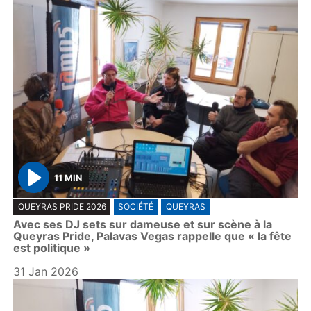
11 MIN
P
QUEYRAS PRIDE 2026
SOCIÉTÉ
QUEYRAS
l
Avec ses DJ sets sur dameuse et sur scène à la
a
Queyras Pride, Palavas Vegas rappelle que « la fête
y
est politique »
31 Jan 2026