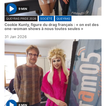
9 MIN
P
QUEYRAS PRIDE 2026
SOCIÉTÉ
QUEYRAS
l
Cookie Kunty, figure du drag français : « on est des
a
one-woman shows à nous toutes seules »
y
31 Jan 2026
8 MIN