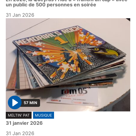
a
un public de 500 personnes en soirée
y
31 Jan 2026
57 MIN
P
MELTIN' PAT
MUSIQUE
l
31 janvier 2026
a
y
31 Jan 2026