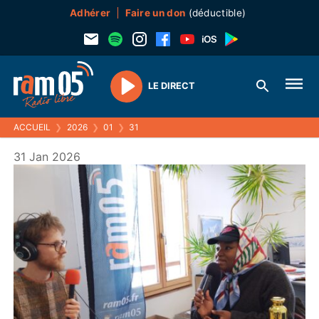
Adhérer
Faire un don
(déductible)
LE DIRECT
Play
ACCUEIL
❯
2026
❯
01
❯
31
31 Jan 2026