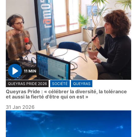
11 MIN
P
QUEYRAS PRIDE 2026
SOCIÉTÉ
QUEYRAS
l
Queyras Pride : « célébrer la diversité, la tolérance
a
et aussi la fierté d'être qui on est »
y
31 Jan 2026