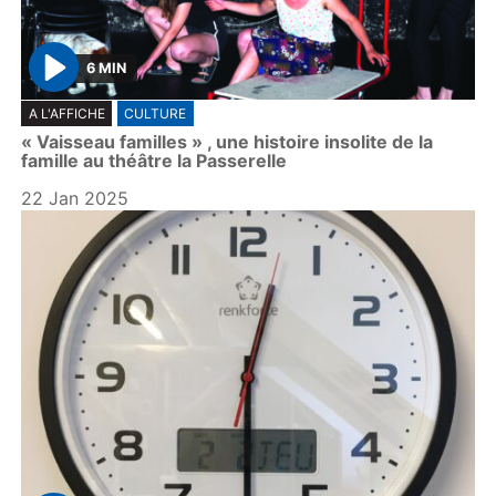
6 MIN
P
A L'AFFICHE
CULTURE
l
« Vaisseau familles » , une histoire insolite de la
a
famille au théâtre la Passerelle
y
22 Jan 2025