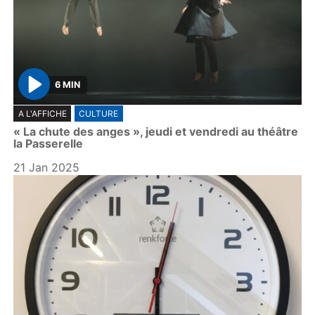
6 MIN
P
A L'AFFICHE
CULTURE
l
« La chute des anges », jeudi et vendredi au théâtre
a
la Passerelle
y
21 Jan 2025