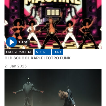
1 H 01
P
GROOVE MACHINE
MUSIQUE
FUNK
l
OLD SCHOOL RAP+ELECTRO FUNK
a
y
21 Jan 2025