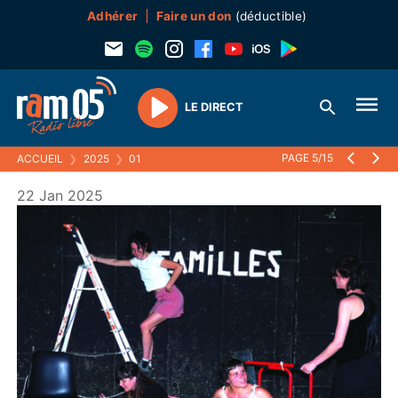
Adhérer
Faire un don
(déductible)
LE DIRECT
Play
PAGE 5/15
ACCUEIL
❯
2025
❯
01
22 Jan 2025