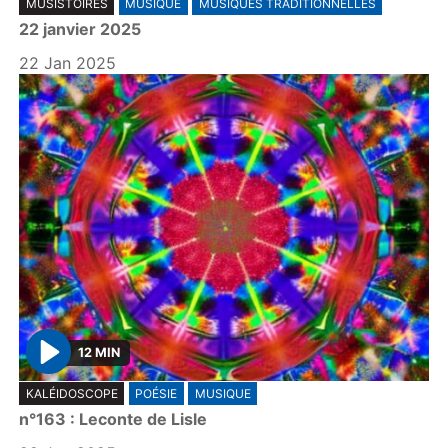
MUSISTOIRES
MUSIQUE
MUSIQUES TRADITIONNELLES
l
22 janvier 2025
a
y
22 Jan 2025
12 MIN
P
KALÉIDOSCOPE
POÉSIE
MUSIQUE
l
n°163 : Leconte de Lisle
a
y