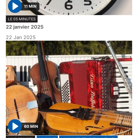
11 MIN
P
LE 05 MINUTES
l
22 janvier 2025
a
y
22 Jan 2025
60 MIN
P