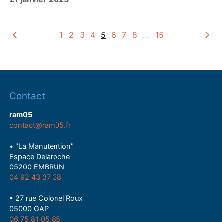
a
y
1
2
3
4
5
6
7
8
…
15
Contact
ram05
contact@ram05.fr
• "La Manutention"
Espace Delaroche
05200 EMBRUN
04 92 43 37 38
• 27 rue Colonel Roux
05000 GAP
06 75 81 05 85