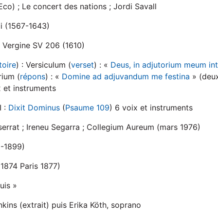
Eco) ; Le concert des nations ; Jordi Savall
i (1567-1643)
 Vergine SV 206 (1610)
toire
) : Versiculum (
verset
) : «
Deus, in adjutorium meum in
ium (
répons
) : «
Domine ad adjuvandum me festina
» (deux
 et instruments
I :
Dixit Dominus
(
Psaume 109
) 6 voix et instruments
errat ; Ireneu Segarra ; Collegium Aureum (mars 1976)
5-1899)
1874 Paris 1877)
uis »
kins (extrait) puis Erika Köth, soprano