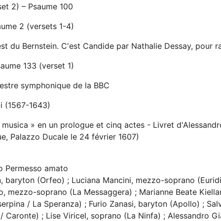
set 2) – Psaume 100
aume 2 (versets 1-4)
est du Bernstein. C'est Candide par Nathalie Dessay, pour r
saume 133 (verset 1)
hestre symphonique de la BBC
i (1567-1643)
 musica » en un prologue et cinq actes - Livret d'Alessandr
e, Palazzo Ducale le 24 février 1607)
io Permesso amato
, baryton (Orfeo) ; Luciana Mancini, mezzo-soprano (Euridi
o, mezzo-soprano (La Messaggera) ; Marianne Beate Kiell
erpina / La Speranza) ; Furio Zanasi, baryton (Apollo) ; Sal
 / Caronte) ; Lise Viricel, soprano (La Ninfa) ; Alessandro G