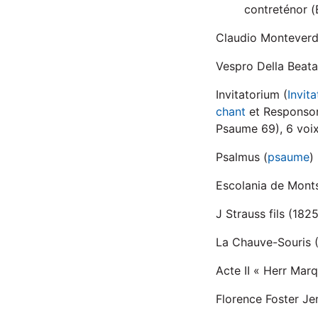
contreténor (
Claudio Monteverd
Vespro Della Beata
Invitatorium (
Invita
chant
et Responsor
Psaume 69), 6 voix
Psalmus (
psaume
) 
Escolania de Monts
J Strauss fils (182
La Chauve-Souris (
Acte II « Herr Marq
Florence Foster Jen