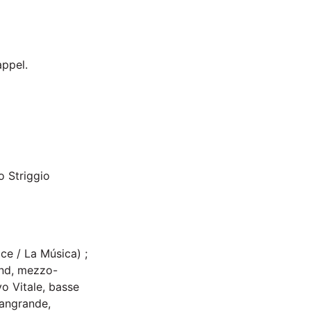
appel.
o Striggio
ce / La Música) ;
and, mezzo-
vo Vitale, basse
iangrande,