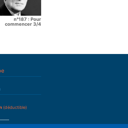
n°187 : Pour
commencer 3/4
pe
n
n
(déductible)
_____