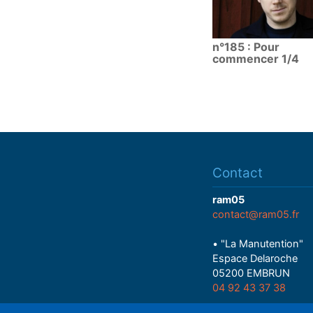
n°185 : Pour
commencer 1/4
Contact
ram05
contact@ram05.fr
• "La Manutention"
Espace Delaroche
05200 EMBRUN
04 92 43 37 38