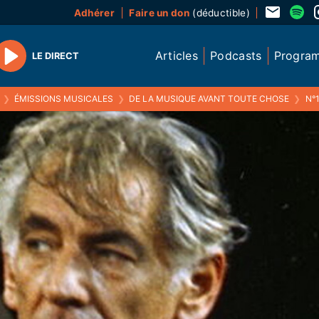
Adhérer
Faire un don
(déductible)
Articles
Podcasts
Progra
LE DIRECT
Play
❯
ÉMISSIONS MUSICALES
❯
DE LA MUSIQUE AVANT TOUTE CHOSE
❯
N°186