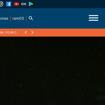
mmes
ram05
 : POUR COMMENCER 2/4