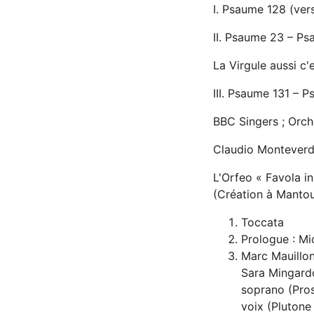
I. Psaume 128 (ver
II. Psaume 23 – Ps
La Virgule aussi c'
III. Psaume 131 – P
BBC Singers ; Orc
Claudio Monteverd
L'Orfeo « Favola in
(Création à Mantou
Toccata
Prologue : M
Marc Mauillon
Sara Mingard
soprano (Pros
voix (Plutone