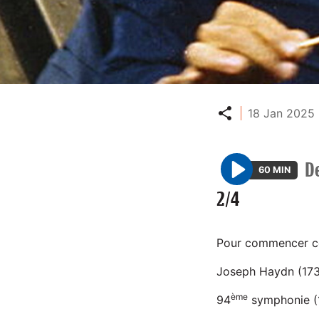
Partager
18 Jan 2025 
D
60 MIN
P
2/4
l
a
y
Pour commencer ce
Joseph Haydn (17
ème
94
symphonie (