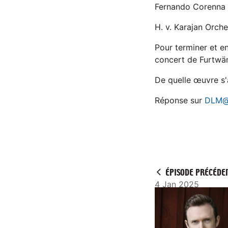
Fernando Corenna c
H. v. Karajan Orch
Pour terminer et e
concert de Furtwä
De quelle œuvre s'a
Réponse sur
DLM@
ÉPISODE PRÉCÉDE
4 Jan 2025