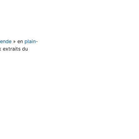
tende
» en
plain-
 extraits du