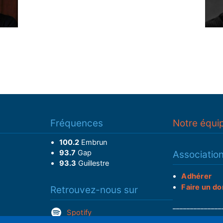
Fréquences
Notre équi
100.2
Embrun
93.7
Gap
Associatio
93.3
Guillestre
Adhérer
Faire un do
Retrouvez-nous sur
______________
Spotify