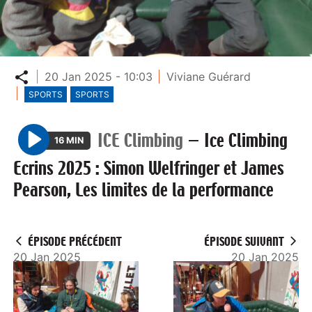
Partager
20 Jan 2025 - 10:03
Viviane Guérard
SPORTS
SPORTS
ICE Climbing
—
Ice Climbing
16 MIN
P
Ecrins 2025 : Simon Welfringer et James
l
Pearson, Les limites de la performance
a
y
ÉPISODE PRÉCÉDENT
ÉPISODE SUIVANT
20 Jan 2025
20 Jan 2025