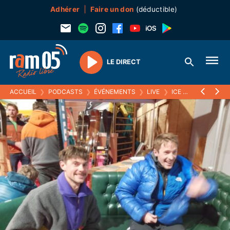
Adhérer
Faire un don
(déductible)
LE DIRECT
Play
ACCUEIL
❯
PODCASTS
❯
ÉVÉNEMENTS
❯
LIVE
❯
ICE CLIMBING
❯
I