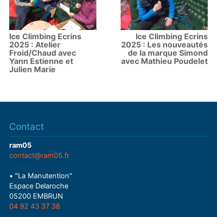
Ice Climbing Ecrins
Ice Climbing Ecrins
2025 : Atelier
2025 : Les nouveautés
Froid/Chaud avec
de la marque Simond
Yann Estienne et
avec Mathieu Poudelet
Julien Marie
Contact
ram05
contact@ram05.fr
• "La Manutention"
Espace Delaroche
05200 EMBRUN
04 92 43 37 38