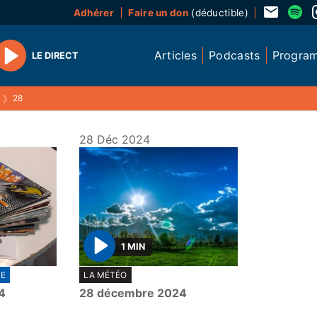
Adhérer
Faire un don
(déductible)
Articles
Podcasts
Progra
LE DIRECT
Play
❯
28
28 Déc 2024
1 MIN
P
E
LA MÉTÉO
l
4
28 décembre 2024
a
y