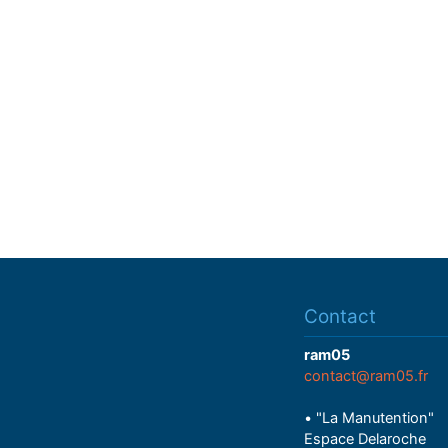
Contact
ram05
contact@ram05.fr
• "La Manutention"
Espace Delaroche