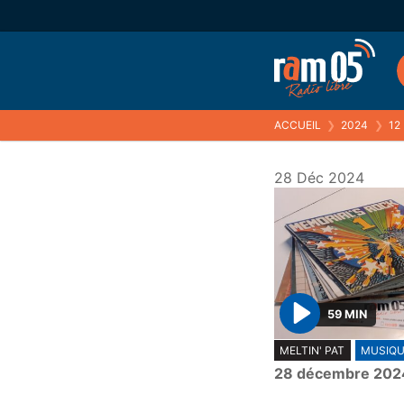
ACCUEIL
❯
2024
❯
12
28 Déc 2024
59 MIN
P
MELTIN' PAT
MUSIQU
l
28 décembre 202
a
y