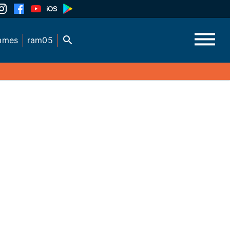
mmes
ram05