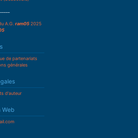
_____
du A.G.
ram05
2025
05
s
que de partenariats
ons générales
égales
ts d'auteur
n Web
il.com