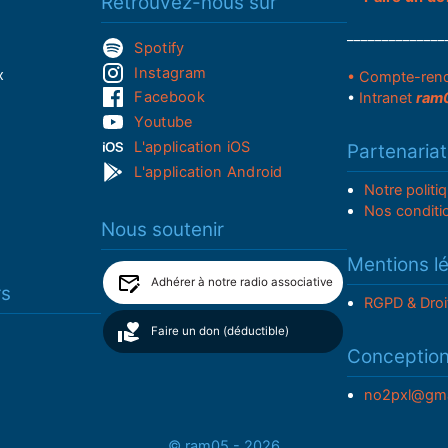
Retrouvez-nous sur
______________
Spotify
Instagram
x
• Compte-ren
Facebook
•
Intranet
ram
Youtube
L'application iOS
Partenariat
L'application Android
Notre politi
Nos conditi
Nous soutenir
Mentions l
Adhérer à notre radio associative
rs
RGPD & Droi
Faire un don (déductible)
Conceptio
no2pxl@gma
© ram05 - 2026