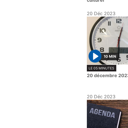
culturel
20 Déc 2023
10 MIN
P
LE 05 MINUTES
l
20 décembre 202
a
y
20 Déc 2023