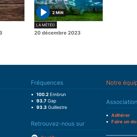
2 MIN
P
LA MÉTÉO
l
3
20 décembre 2023
a
y
Fréquences
Notre équi
100.2
Embrun
93.7
Gap
Associatio
93.3
Guillestre
Adhérer
Faire un do
Retrouvez-nous sur
______________