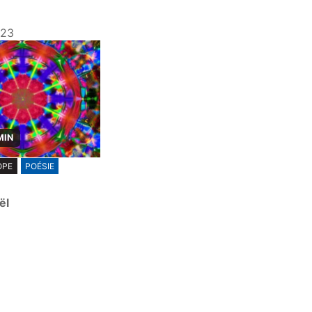
023
MIN
OPE
POÉSIE
ël