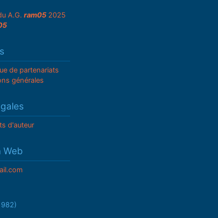
du A.G.
ram05
2025
05
s
que de partenariats
ons générales
égales
ts d'auteur
n Web
il.com
/1982)