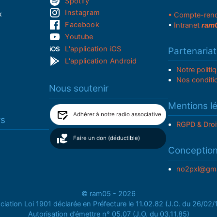
Spotify
Instagram
x
• Compte-ren
Facebook
•
Intranet
ram
Youtube
L'application iOS
Partenariat
L'application Android
Notre politi
Nos conditi
Nous soutenir
Mentions l
Adhérer à notre radio associative
rs
RGPD & Droi
Faire un don (déductible)
Conceptio
no2pxl@gma
© ram05 - 2026
iation Loi 1901 déclarée en Préfecture le 11.02.82 (J.O. du 26/02
Autorisation d’émettre n° 05.07 (J.O. du 03.11.85)