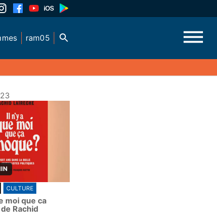
mmes
ram05
023
MIN
CULTURE
que moi que ca
 de Rachid