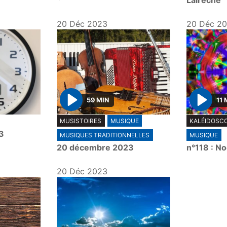
Laireche
20 Déc 2023
20 Déc 2
59 MIN
11 
P
P
MUSISTOIRES
MUSIQUE
KALÉIDOSC
l
l
3
MUSIQUES TRADITIONNELLES
MUSIQUE
a
a
20 décembre 2023
n°118 : No
y
y
20 Déc 2023